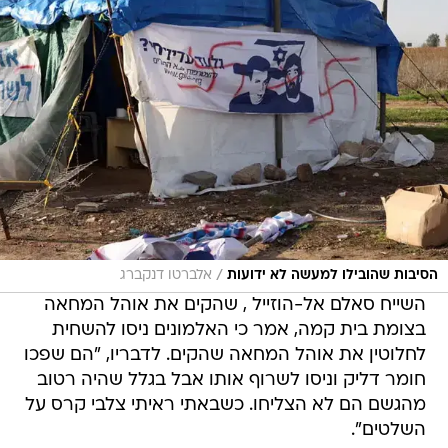
/
הסיבות שהובילו למעשה לא ידועות
אלברטו דנקברג
השייח סאלם אל-הוזייל , שהקים את אוהל המחאה
בצומת בית קמה, אמר כי האלמונים ניסו להשחית
לחלוטין את אוהל המחאה שהקים. לדבריו, "הם שפכו
חומר דליק וניסו לשרוף אותו אבל בגלל שהיה רטוב
מהגשם הם לא הצליחו. כשבאתי ראיתי צלבי קרס על
השלטים".