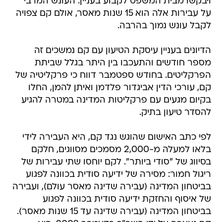
ויבקשו מבית המשפט לקבוע בעניין. העונש המרבי
על עבירות אלה הוא 15 שנות מאסר, אולם קם צפויה
לקבל עונש נמוך בהרבה.
הדיונים בעניין עיסקת הטיעון עם קם נמשכים זה
מספר חודשים והתעכבו בין היתר בגלל שביתת
הפרקליטים. בחודש ספטמבר דווח כי פרקליטיה של
קם, עורכי הדין אביגדור פלדמן ואיתן להמן, החלו
בקיום מגעים עם פרקליטות המדינה במטרה להגיע
להסדר טיעון בתיק.
לפי כתב האישום שהוגש נגד קם, היא העבירה לידי
בלאו למעלה מ-2,000 מסמכים מסווגים, חלקם
בסיווג של "סודי ביותר". לקם יוחסו שתי עבירות של
ריגול חמור: מסירה של ידיעה סודית בכוונה לפגוע
בביטחון המדינה (עבירה שדינה מאסר עולם), ועבירה
של איסוף והחזקת ידיעה סודית בכוונה לפגוע
בביטחון המדינה (עבירה שדינה עד 15 שנות מאסר).