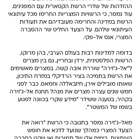
ההזדהות של שדרי הרשת הקטארית עם המפגינים.
עוד נמסר, כי הרשויות המצריות החרימו מכל עיתונאי
הרשת במדינה והחרימה מעובדיהם את תעודות
העיתונאי שלהם. על הצעד החליט שר ההסברה
המצרי, אנס אל-פקי.
בדומה למדינות רבות בעולם הערבי, בהן מרוקו,
הרשות הפלסטינית, ירדן ובחריין, גם בין מצרים
ל"אל-ג'זירה" שוררת איבה קשה. במצרים מאשימים
את הרשת בתמיכה בציר הרדיקלי במזרח התיכון,
שאותו מובילים אירן, חיזבאללה וחמאס. כבר לפני
חמש שנים עצרה מצרים את מנהל תחנת אל-ג'זירה
בקהיר, בטענה ששידר "מידע שקרי בכוונה לפגוע
בשמו של המשטר".
מאל-ג'זירה נמסר בתגובה כי הרשת "רואה את
הצעד המצרי כמהלך שנועד לדכא את חופש
העיתונות. בימים אלו של תמורות ואי שקט בחברה