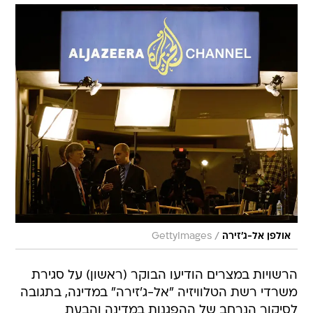
/
אולפן אל-ג'זירה
GettyImages
הרשויות במצרים הודיעו הבוקר (ראשון) על סגירת
משרדי רשת הטלוויזיה "אל-ג'זירה" במדינה, בתגובה
לסיקור הנרחב של ההפגנות במדינה והבעת