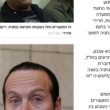
וע
פי החשד
במסעדה
, חרירי
ר בתום
גל המעצרים החל בעקבות הפגישה בנתניה. ריקו
נתניה למשך
/
שירזי
אבי כהן
יא אבנון,
רונים בחו"ל,
דוברת
נתניה בשנה
יטים כי "זה
חסים
 המעצרים
 כשבוע בין