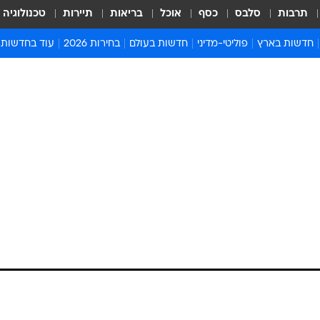
תרבות
סלבס
כסף
אוכל
בריאות
תיירות
טכנולוגיה
חדשות בארץ
פוליטי-מדיני
חדשות בעולם
בחירות 2026
עוד בחדשות
אירועים בארץ
פוליטיקה וממשל
המזרח התיכון
דעות ופרשנויו
חדשות פלילים ומשפט
יחסי חוץ
אירופה
סרי ושלזינגר
חינוך
אמריקה
פרויקטים מיוח
ישראלים בחו"ל
אסיה והפסיפיק
אסור לפספס
בריאות
אפריקה
מדע וסביבה
חברה ורווחה
הנחיות פיקוד 
ארכיון מדורים
זמני כניסת ש
לוח חופשות וח
לוח שנה
חדשות יהדות
חדשות המשפ