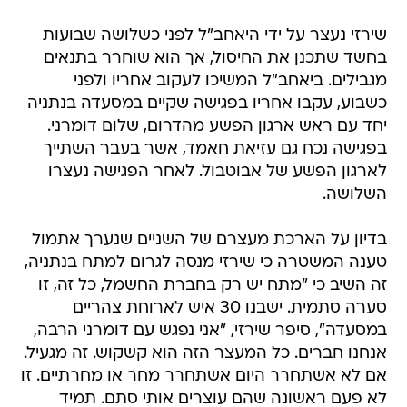
שירזי נעצר על ידי היאחב"ל לפני כשלושה שבועות
בחשד שתכנן את החיסול, אך הוא שוחרר בתנאים
מגבילים. ביאחב"ל המשיכו לעקוב אחריו ולפני
כשבוע, עקבו אחריו בפגישה שקיים במסעדה בנתניה
יחד עם ראש ארגון הפשע מהדרום, שלום דומרני.
בפגישה נכח גם עזיאת חאמד, אשר בעבר השתייך
לארגון הפשע של אבוטבול. לאחר הפגישה נעצרו
השלושה.
בדיון על הארכת מעצרם של השניים שנערך אתמול
טענה המשטרה כי שירזי מנסה לגרום למתח בנתניה,
זה השיב כי "מתח יש רק בחברת החשמל, כל זה, זו
סערה סתמית. ישבנו 30 איש לארוחת צהריים
במסעדה", סיפר שירזי, "אני נפגש עם דומרני הרבה,
אנחנו חברים. כל המעצר הזה הוא קשקוש. זה מגעיל.
אם לא אשתחרר היום אשתחרר מחר או מחרתיים. זו
לא פעם ראשונה שהם עוצרים אותי סתם. תמיד