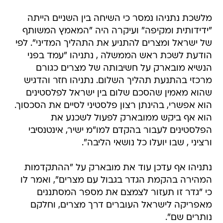
מלשכת נתניהו נמסר כי השיחה בין השניים הייתה
"ידידותית ומקיפה" ועיקרה היה "המאמץ המשותף
של ישראל ומצרים להתניע את התהליך המדיני". לפי
הודעת לשכת ראש הממשלה , נתניהו "עמד בפני
הנשיא מובארק על חשיבותה של מצרים כגורם
מרכזי בהתנעת תהליך השלום. נתניהו חזר והדגיש
שהוא מאמין שהסכם שלום בין ישראל לפלסטינים
הוא אפשרי, בהינתן רצון פלסטיני לסיים את הסכסוך.
הוא אף ביקש ממובארק לפעול לשכנע את
הפלסטינים לעבור בהקדם למו"מ ישיר, אינטנסיבי
ורציני , שבו יועלו כל נושאי הליבה".
נתניהו אף עדכן עוד את מובארק על "ההתקדמות
המהירה בהקמת הגדר בגבול עם מצרים", ואמר לו
כי "גדר זו תעזור לצמצם את מספר המסתננים
מאפריקה לישראל העוברים דרך מצרים, וחלקם
נותרים שם".