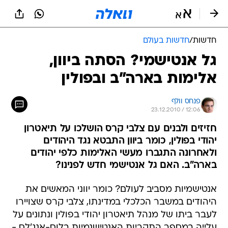
חדשות
/
חדשות בעולם
גל אנטישמי? הסתה ביוון,
אלימות בארה"ב ובפולין
פנחס וולף
23.12.2010 / 12:06
חזיזים ולבנים עם צלבי קרס הושלכו על תיאטרון
יהודי בפולין, כומר ביוון התבטא נגד היהודים
ולאחרונה התגברו מעשי האלימות כלפי יהודים
בארה"ב. האם גל אנטישמי חדש לפנינו?
אנטישמיות מסביב לעולם? כומר יווני המאשים את
היהודים במשבר הכלכלי במדינתו, צלבי קרס שצויירו
לעבר ביתו של מנהל תיאטרון יהודי בפולין ונתונים על
עלייה במספר התקריות האנטישנמיות בלוס-אנג'לס -