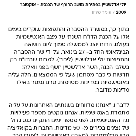
יולי אדלשטיין בפתיחת מושב החורף של הכנסת - אוקטובר
/
2009
עומר מירון
בתוך כך, במשרד ההסברה והתפוצות שוקדים בימים
אלו על הכנת הדו"ח השנתי על מצב האנטישמיות
בעולם. הדוח יוצג לממשלה סמוך ליום השואה
הבינלאומי החל ב- 27 בינואר, על ידי שר ההסברה
והתפוצות יולי אדלשטיין (ליכוד). למרות שהדו"ח רק
בשלבי הכנה, השר אדלשטיין חשף בפני וואלה!
חדשות כי כבר מסתמן שעל פי הממצאים, חלה עליה
באנטישמיות במדינות מסוימות. טרם נמסר באילו
מדינות מדובר.
לדבריו, "אנחנו מדווחים בשנתיים האחרונות על עליה
מתמדת באנטישמיות. אנחנו נוקטים מספר פעילויות
נגד האנטישמיות. לפני מספר ימים התקיים כנס גדול
של נציגים בכירים מ- 50 מדינות, החברות בקואליציה
הבין פרלמנטרית למאבק באנטישמיות. לצערי הרב