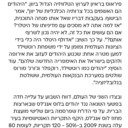
פיראוס בראיון לערוץ הטלוויזיה הגדול ביוון. "היהודים
הם האשמים בכל צרותיה הכלכליות של יוון", אמר
הבישוף. בעקבות דבריו שאל אותו מנחה התוכנית,
"אז למה אתה לא מסכים עם מדיניותו של היטלר?
אם הם עושים את כל זה, לא יהיה נכון לשרוף
אותם?". על כך השיב: "אדולף היטלר היה כלי בידי
הציונות העולמית ומומן על ידי משפחת רוטשילד
למען מטרה אחת: שכנוע היהודים לעזוב את אירופה
ולהקים בישראל את האימפריה החדשה שלהם". עוד
הוסיף: "יהודים כמו רוטשילד, רוקפלר וג'ורג' סורוס
שולטים במערכת הבנקאות העולמית, ששולטת
בגלובליזציה".
ובצדו השני של העולם, דווח השבוע על עלייה חדה
בפשעי השנאה נגד יהודים בלוס אנג'לס שבארצות
הברית. על פי הדו"ח שפרסמה ביום שלישי מועצת
מחוז לוס אנג'לס, היקף התקריות האנטישמיות בעיר
עלה בשנת 2009 ב-50% - 120 תקריות, לעומת 80