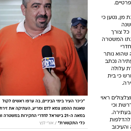
רטיים.
מן, נטען כי
שנה
כל צורך
ענתו המשטרה
דרי
 שהוא נותר
תירה נכתב
ת עלולה
רש כי בית
רה.
צולים ראוי
"כיכר העיר בימי הביניים, בה ערפו ראשים לקול
שת וכי
שאגות ההמון צמא לדם ומריע, העתיקה את זירת
בעתירה.
במאה ה-21 בישראל לחדרי החקירות במשטרה ו
להדלפות
/
כלי התקשורת"
אורי לנץ
והעיכוב