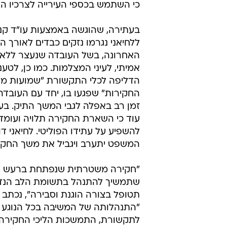
כי השתמש בכספי העירייה לצרכיו הפ
בעתירה, שהוגשה באמצעות עו"ד קנת 
ללחיאני נגרמו נזקים כבדים לאורך ה
האחרונה, בשל העובדה שנעצר ללא 
אמיתי, לעיני המצלמות. כמו כן, לט
הדליפה לכלי התקשורת "שמועות מח
החקירות" שפגעו בו, יחד עם העובדה
זמן רב באפלה לגבי המשך התיק. בע
עוד כי השארת החקירה תלויה ועומד
להשפיע על עתידו הפוליטי. לחיאני דו
המשפט יתערב ויגביל את משך החקי
"חקירה משטרתית שנפתחת ברעש וצל
שתמשיך להתנהל בתשומת הלב הנדר
תטופל בצורה הוגנת וסבירה", נכתב 
"התנהלותה של המשיבה בכל הנוגע 
לתקשורת, התמשכות הליכי החקירה 