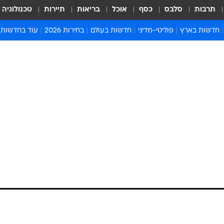
תרבות
סלבס
כסף
אוכל
בריאות
תיירות
טכנולוגיה
חדשות בארץ
פוליטי-מדיני
חדשות בעולם
בחירות 2026
עוד בחדשות
אירועים בארץ
פוליטיקה וממשל
המזרח התיכון
דעות ופרשנויו
חדשות פלילים ומשפט
יחסי חוץ
אירופה
סרי ושלזינגר
חינוך
אמריקה
פרויקטים מיוח
ישראלים בחו"ל
אסיה והפסיפיק
אסור לפספס
בריאות
אפריקה
מדע וסביבה
חברה ורווחה
הנחיות פיקוד 
ארכיון מדורים
זמני כניסת ש
לוח חופשות וח
לוח שנה
חדשות יהדות
חדשות המשפ