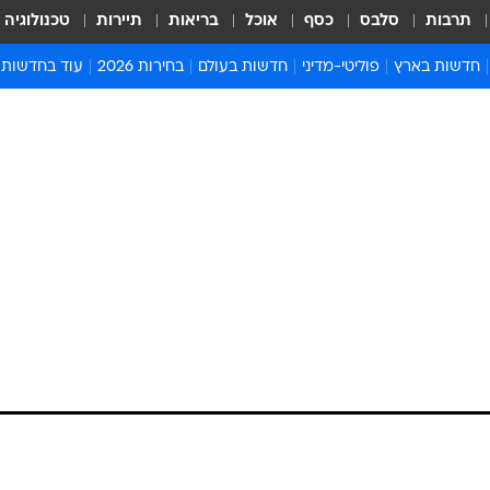
תרבות
סלבס
כסף
אוכל
בריאות
תיירות
טכנולוגיה
חדשות בארץ
פוליטי-מדיני
חדשות בעולם
בחירות 2026
עוד בחדשות
אירועים בארץ
פוליטיקה וממשל
המזרח התיכון
דעות ופרשנויו
חדשות פלילים ומשפט
יחסי חוץ
אירופה
סרי ושלזינגר
חינוך
אמריקה
פרויקטים מיוח
ישראלים בחו"ל
אסיה והפסיפיק
אסור לפספס
בריאות
אפריקה
מדע וסביבה
חברה ורווחה
הנחיות פיקוד 
ארכיון מדורים
זמני כניסת ש
לוח חופשות וח
לוח שנה
חדשות יהדות
חדשות המשפ