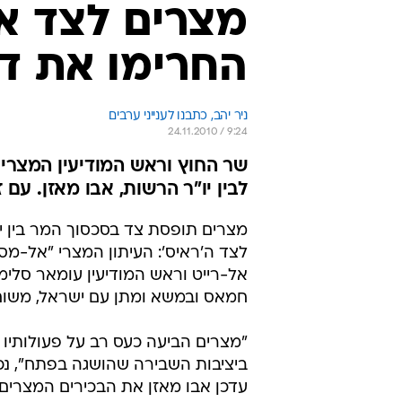
מצרים לצד אב
החרימו את ד
ניר יהב, כתבנו לענייני ערבים
24.11.2010 / 9:24
שר החוץ וראש המודיעין המצרי 
לבין יו"ר הרשות, אבו מאזן. עם 
מצרים תופסת צד בסכסוך המר בין יו
לצד ה'ראיס': העיתון המצרי "אל-מסר
אל-רייט וראש המודיעין עומאר סלימא
חמאס ובמשא ומתן עם ישראל, משום ש
"מצרים הביעה כעס רב על פעולותיו ש
ביציבות השבירה שהושגה בפתח", נכת
עדכן אבו מאזן את הבכירים המצרים