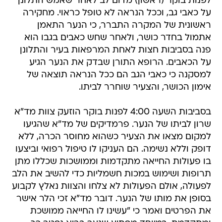
לפנות בוקר (ראשון) מדום לב לאחר שאמש התלונן
על כאבי גב, וככל הנראה לא טופל כראוי. מחקירה
ראשונית של המקרה התברר, כי הנער התאמן
אתמול בחדר כושר, ולאחר שחש כאבים בגבו הוא
פנה בסביבות חצות לאחת המרפאות בעיר והתלונן
על הכאבים. הרופא התורן שבדק את הנער הגיע
למסקנה כי כאבי הגב הם ככל הנראה תוצאה של
אימון הכושר, והצעיר שוחרר לביתו.
בסביבות השעה 4:00 לפנות בוקר הוזעק צוות מד"א
שרון לביתו של הנער. פרמדיקים של מד"א שהגיעו
למקום מצאו את הצעיר כשהוא מחוסר הכרה, ללא
דופק וללא נשימה. הם העניקו לו טיפול רפואי וביצעו
בו פעולות החייאה מתקדמות וממושכות שכללו מתן
תרופות ושימוש במכות חשמליות כדי להשיב את הלב
לפעולה, אולם הפעולות לא צלחו והצוות נאלץ לקבוע
בסופן את מותו של הנער. דובר מד"א זכי הלר אישר
את הפרטים ואמר כי "עשינו לו החייאה ממושכת