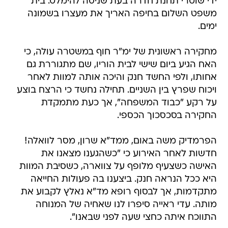
ידי שוטרי תחנת חדרה בעת שניסה להימלט. בית
משפט השלום בחיפה האריך את מעצרו בשמונה
ימים.
מחקירה ראשונית של ימ"ר חוף במשטרה עולה, כי
האח הגיע ביום שישי לבית הוריו, שם מתגוררת גם
אחותו, ולפי החשד חנק והיכה אותה למוות לאחר
ויכוח שפרץ בין השניים. תחילה נחשד כי הרצח בוצע
על רקע "כבוד המשפחה", אך כעת מתמקדת
החקירה בסכסכוך הכספי.
הפרמדיק משה באום, ממד"א שרון, מסר לוואלה!
חדשות לאחר האירוע כי "כשהגענו מצאנו את
האישה כשצעיף מלופף על צווארה, כשסיבת המוות
היא ככל הנראה חנק. ביצענו בה פעולות החייאה
מתקדמות, אך לבסוף רופא מד"א נאלץ לקבוע את
מותה. עדי ראייה סיפרו לנו שאחיה של המנוחה
התווכח איתה כחצי שעה לפני שבאנו".