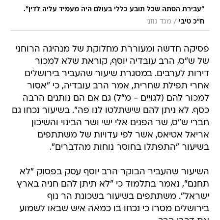
"עבירת הסתה שכל תובע כללי בעולם היה מעמיד עליה לדין".
/
ח"כ טיבי
מגד גוזני
פסיקה חדשה ומעוררת מחלוקת של מנהיגה הרוחני
של ש"ס, הרב עובדיה יוסף, קוראת שלא למכור
דירות לערבים. במסגרת שיעור שהעביר בירושלים
אחרי תפילת שחרית, אמר הרב עובדיה, כי "אסור
למכור להם (לגויים - מ"ל) גם אם הם נותנים הרבה
כסף. לא ניתן להם שישתלטו לנו פה". בשיעור נכחו גם
חברי ש"ס, שר הפנים אלי ישי ושר הבינוי והשיכון
אריאל אטיאס, אשר לפי עדויות של משתתפים
בשיעור "התפתלו בחוסר נוחות מהדברים".
השיעור שהעביר הבוקר הרב יוסף עסק בפסוק "לא
תחנם", נאמר בתלמוד כי "לא תיתן להם חניה בארץ
ישראל". משתתפים בשיעור בשכונת הר נוף
בירושלים מסרו כי נכחו בו כמאה איש שבאו לשמוע