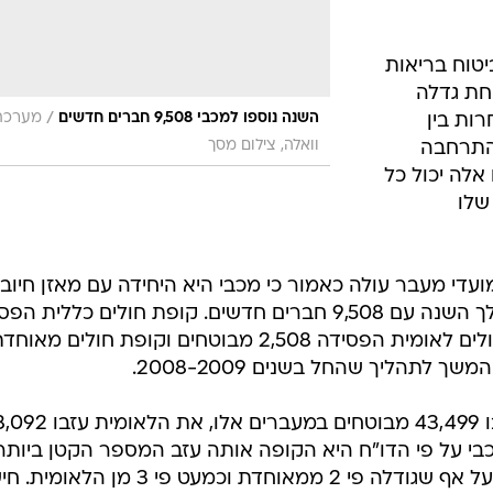
טוח בריאות
פה אחת גדלה
/
השנה נוספו למכבי 9,508 חברים חדשים
מערכת
ות בין
וואלה, צילום מסך
 התרחבה
אלה יכול כל
שלו
כוללים שישה מועדי מעבר עולה כאמור כי מכבי היא היחידה עם מאזן חיובי
כלומר יותר מצטרפים מעוזבים במהלך השנה עם 9,508 חברים חדשים. קופת חולים כללית
בחישוב זה 4,062 מבוטחים, קופת חולים לאומית הפסידה 2,508 מבוטחים וקופת חולים מאו
על פי הדו"ח בעוד שאת הכללית עזבו 43,499 מבוטחים במעברים אלו,
זבו 27,075 חברים. מכבי על פי הדו"ח היא הקופה אותה עזב המספר הקטן ביו
מבוטחים - בסך הכל 18,349 חברים על אף שגודלה פי 2 ממאוחדת וכמעט פי 3 מן