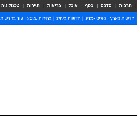
תרבות
סלבס
כסף
אוכל
בריאות
תיירות
טכנולוגיה
חדשות בארץ
פוליטי-מדיני
חדשות בעולם
בחירות 2026
עוד בחדשות
אירועים בארץ
פוליטיקה וממשל
המזרח התיכון
דעות ופרשנויו
חדשות פלילים ומשפט
יחסי חוץ
אירופה
סרי ושלזינגר
חינוך
אמריקה
פרויקטים מיוח
ישראלים בחו"ל
אסיה והפסיפיק
אסור לפספס
בריאות
אפריקה
מדע וסביבה
חברה ורווחה
הנחיות פיקוד 
ארכיון מדורים
זמני כניסת ש
לוח חופשות וח
לוח שנה
חדשות יהדות
חדשות המשפ