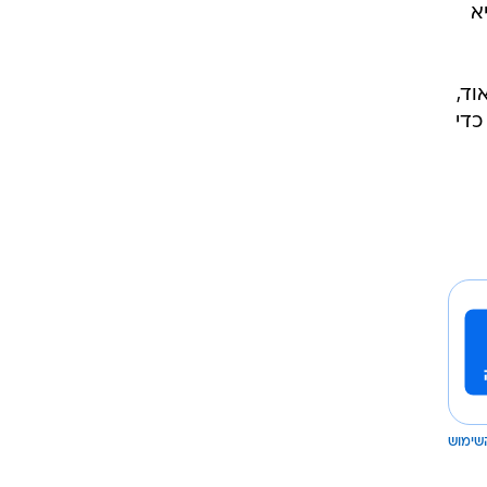
א
וד,
כדי
שימוש