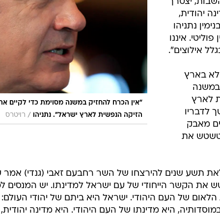
שבות, יצטרך
ה יהודית,
מין נתניהו
פוליטי. איננו
לל אילוצים".
ולא בארץ
 במשנה
ת לארץ
"אין הכרח להחזיק במשנה מסוימת כדי לקיים את
 לדבריו
/
הזיקה הנפשית לארץ ישראל". נתניהו
רויטרס
ים מאבק
 לטשטש את
 תשע שנים להירצחו של השר רחבעם זאבי (גנדי) אמר ע
את הקשר הייחודי של עם ישראל למדינתו. יש המנסים לכ
לאום של העם היהודי. ישראל היא ביתם של יהודי העולם:
וסדותיה, היא מדינתו של העם היהודי. היא מדינה יהודית,