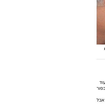
וד
פור
 אבל