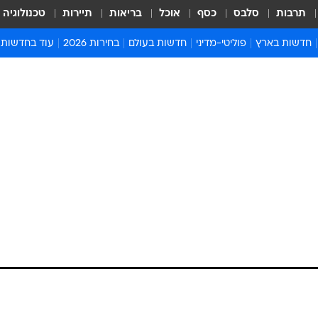
תרבות
סלבס
כסף
אוכל
בריאות
תיירות
טכנולוגיה
חדשות בארץ
פוליטי-מדיני
חדשות בעולם
בחירות 2026
עוד בחדשות
אירועים בארץ
פוליטיקה וממשל
המזרח התיכון
דעות ופרשנויו
חדשות פלילים ומשפט
יחסי חוץ
אירופה
סרי ושלזינגר
חינוך
אמריקה
פרויקטים מיוח
ישראלים בחו"ל
אסיה והפסיפיק
אסור לפספס
בריאות
אפריקה
מדע וסביבה
חברה ורווחה
הנחיות פיקוד 
ארכיון מדורים
זמני כניסת ש
לוח חופשות וח
לוח שנה
חדשות יהדות
חדשות המשפ