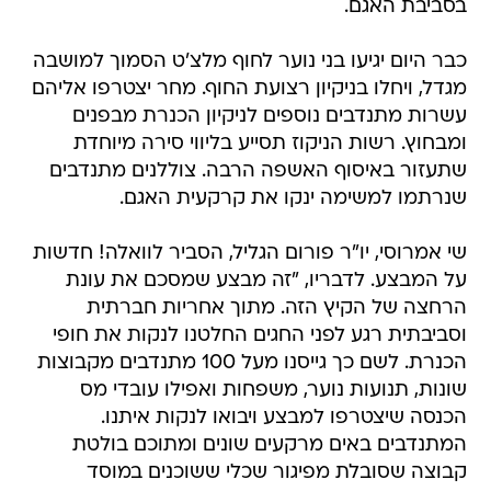
בסביבת האגם.
כבר היום יגיעו בני נוער לחוף מלצ'ט הסמוך למושבה
מגדל, ויחלו בניקיון רצועת החוף. מחר יצטרפו אליהם
עשרות מתנדבים נוספים לניקיון הכנרת מבפנים
ומבחוץ. רשות הניקוז תסייע בליווי סירה מיוחדת
שתעזור באיסוף האשפה הרבה. צוללנים מתנדבים
שנרתמו למשימה ינקו את קרקעית האגם.
שי אמרוסי, יו"ר פורום הגליל, הסביר לוואלה! חדשות
על המבצע. לדבריו, "זה מבצע שמסכם את עונת
הרחצה של הקיץ הזה. מתוך אחריות חברתית
וסביבתית רגע לפני החגים החלטנו לנקות את חופי
הכנרת. לשם כך גייסנו מעל 100 מתנדבים מקבוצות
שונות, תנועות נוער, משפחות ואפילו עובדי מס
הכנסה שיצטרפו למבצע ויבואו לנקות איתנו.
המתנדבים באים מרקעים שונים ומתוכם בולטת
קבוצה שסובלת מפיגור שכלי ששוכנים במוסד