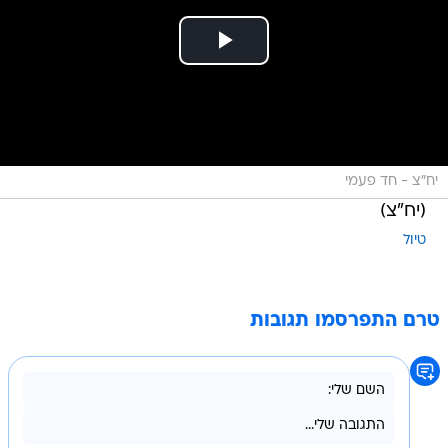
יח"צ - חד פעמי
(יח"צ)
טיול
טרם התפרסמו תגובות