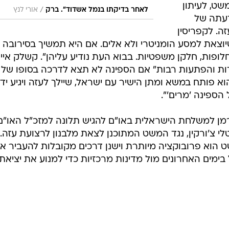
ט, לעיתון
/
לאחר בדיקתו בנמל אשדוד". ברק
אורי לנץ
דעתה של
ה. לקפריסין
שיוצאת למסע הומניטרי ולא אלים. אם היא תמשיך בסירובה
לופות, חלקן משפטיות. בבוא העת נודיע עליהן". קשלק איי
דות והפתעות רבות" אם הספינה לא תצא לדרכה בסופו של
וא פותח במשא ומתן הישיר עם ישראל, שיילך לעזה ויגיע יד 
הספינה 'מרים'".
מן למשלחת הישראלית באו"ם להגיש תלונה למזכ"ל האו"ם
טלי צ'ורקין, נגד המשט המתוכנן לצאת מלבנון לרצועת עזה.
 הוא פרובוקציה מיותרת וישנן דרכים מקובלות להעביר א
ימים האחרונים מול מדינות מרכזיות כדי למנוע את יציאת