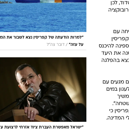
וד, לכן
רובוקציה
חה עם
"למרות הודעתה של קפריסין נצא לשבור את המצ
קפריסין
/
על עזה"
דובר צה"ל
פינה להיכנס
שנה את היעד
 נצא בהפלגה
ם מגעים עם
גון במים
משיך
טחה".
יסין כי
 המדינה.
"ישראל מאפשרת העברת ציוד אזרחי לרצועת עז