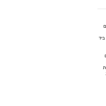
ם
ביד
ת