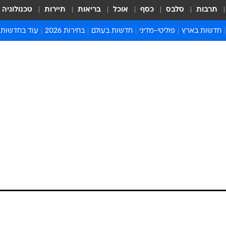
תרבות
סלבס
כסף
אוכל
בריאות
תיירות
טכנולוגיה
חדשות בארץ
פוליטי-מדיני
חדשות בעולם
בחירות 2026
עוד בחדשות
אירועים בארץ
פוליטיקה וממשל
המזרח התיכון
דעות ופרשנויו
חדשות פלילים ומשפט
יחסי חוץ
אירופה
סרי ושלזינגר
חינוך
אמריקה
פרויקטים מיוח
ישראלים בחו"ל
אסיה והפסיפיק
אסור לפספס
בריאות
אפריקה
מדע וסביבה
חברה ורווחה
הנחיות פיקוד 
ארכיון מדורים
זמני כניסת ש
לוח חופשות וח
לוח שנה
חדשות יהדות
חדשות המשפ