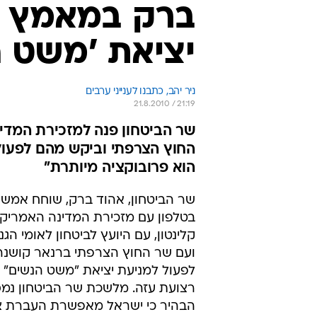
ברק במאמץ די
יציאת 'משט ה
ניר יהב, כתבנו לענייני ערבים
21.8.2010 / 21:19
שר הביטחון פנה למזכירת המדינ
החוץ הצרפתי וביקש מהם לפעול 
הוא פרובוקציה מיותרת"
שר הביטחון, אהוד ברק, שוחח אמש 
בטלפון עם מזכירת המדינה האמריקא
קלינטון, עם היועץ לביטחון לאומי הגנרל
ועם שר החוץ הצרפתי ברנאר קושנר
לפעול למניעת יציאת "משט הנשים" 
רצועת עזה. מלשכת שר הביטחון נמס
הבהיר כי ישראל מאפשרת העברת צי