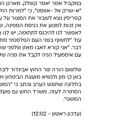
במקביל אמר יאסר קשלק, מארגן המש
"א-שרק אל -אווסט", כי "למרות הו
קפריסין נצא לשבור את המצור על עז
אין זכות למנוע את כניסת הספינה, 
לאפשר לנו להיכנס לתחומה, יש לנו ח
עוד "לחשוף בפני העם הפלסטיני סו
דבר. "אני קורא לאבו מאזן שלפני שה
עם איסמעיל הניה לקבל את פניה של 
שלשום הורה שר החוץ אביגדור ליבר
באן קי מון ולנשיא מועצת הביטחון וי
בתלונה שתוגש הערב נכתב כי "המשט
הסחורה לעזה. משרד החוץ גם פועל ב
המשט".
(עדכון ראשון - 12:02)