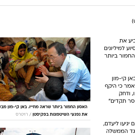
)
יע את
ע למיליונים
החמור ביותר
ן קי-מון
אמר כי היקף
, ודחק
סר תקדים"
האסון החמור ביותר שראה מחייו. באן קי-מון מב
/
את נפגעי השיטפונות בפקיסטן
רויטרס
יגיעו ליעדם,
נגד הממשלה