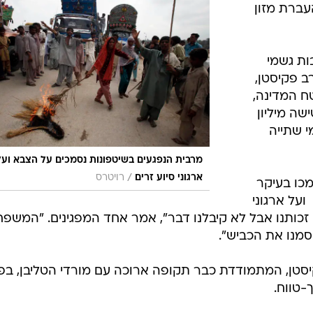
ברת מזון
ות גשמי
ב פקיסטן,
 המדינה,
שה מיליון
י שתייה
מרבית הנפגעים בשיטפונות נסמכים על הצבא ועל
/
ארגוני סיוע זרים
רויטרס
עים נסמכו בעיקר
ועל ארגוני
הי זכותנו אבל לא קיבלנו דבר", אמר אחד המפגינים. "המשפ
חסמנו את הכביש".
טן, המתמודדת כבר תקופה ארוכה עם מורדי הטליבן, בפנ
-טווח.