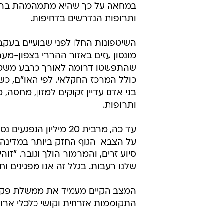
במחאה על כך שהיא מתמהמהת בהע
ותרופות הנדרשים בדחיפות.
השיטפונות החלו לפני שבועיים בעקב
מונסון עזים באזור ההררי בצפון-מער
שהתפשטו דרומה לאורך כרבע משטח
כולל המרכז החקלאי. לפי האו"ם, כשי
בני אדם עדיין זקוקים למזון, מחסה, מ
ותרופות.
עד כה, מרבית 20 מיליון הנפג
על הצבא  הגוף החזק ביותר במדינה  
סיוע זרים, והמרמור הולך וגובר. "זו
שלנו רעבות. בגלל זה אנו מפגינים ו
המצב הקיים מעמיד את ממשלת פקיס
התקוממות אזרחית וקושי כלכלי ארוך