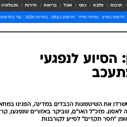
תרבות
סלבס
כסף
אוכל
בריאות
תיירות
טכנולוגיה
חדשות בארץ
פוליטי-מדיני
חדשות בעולם
בחירות 2026
עוד בחדשות
אירועים בארץ
פוליטיקה וממשל
המזרח התיכון
דעות ופרשנויו
חדשות פלילים ומשפט
יחסי חוץ
אירופה
סרי ושלזינגר
חינוך
אמריקה
פרויקטים מיוח
ישראלים בחו"ל
אסיה והפסיפיק
אסור לפספס
 הסיוע לנפגעי
בריאות
אפריקה
מדע וסביבה
תעכב
חברה ורווחה
הנחיות פיקוד 
ארכיון מדורים
זמני כניסת ש
לוח חופשות וח
שרדו את השיטפונות הכבדים במדינה, הפגינו במחא
לוח שנה
לאסון. מזכ"ל האו"ם, שביקר באזורים שנפגעו, קר
חדשות יהדות
פן "חסר תקדים" לסייע לקורבנות
חדשות המשפ