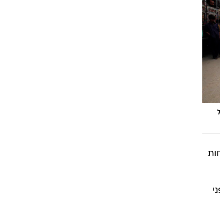
חות
י