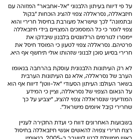
על פי דיווח בעיתון הלבנוני "אל-אחבאר" המזוהה עם
חיזבאללה, נסראללה צפוי להציג הוכחות "בקול
ובתמונה" לכך שישראל מעורבת בחיסול חרירי והוא
צפוי לומר כי כל המסמכים המצויים בידי חיזבאללה
יימסרו לגורמים הרלוונטים בלבנון שיבדקו את
פרטיהם. נסראללה צפוי לטעון כי המוסד חיסל את
חרירי בסיוע סוכן לבנוני שזהותו אולי תיחשף אף היא.
לא רק העיתונות הלבנונית עוסקת בהרחבה בנאומו
הערב של נסראללה, אלא גם העיתונות הערבית
בשאר העולם: העיתון הסעודי "אל-ווטן" דיווח אף הוא
על הנאום הצפוי של נסראללה, וציין כי המידע
המודיעיני שנסראללה צפוי להציג, "יצביע על כך
שחרירי קיבל איומים מישראל".
בשבועות האחרונים דווח כי ועדת החקירה לעניין
רצח חרירי צפויה להאשים אנשי חיזבאללה בחיסול
ראש ממשלת לבנון לשעבר ב-2005. בנאומיו