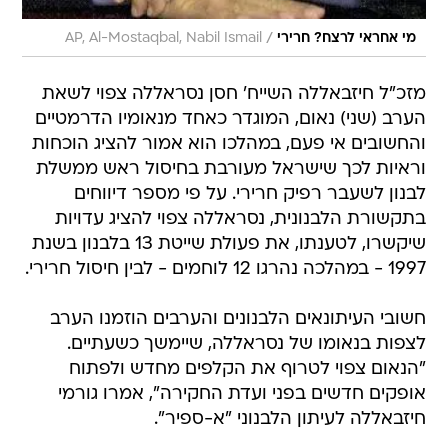
/
מי אחראי לרצח? חרירי
AP, Al-Mostaqbal, Nabil Ismail
מזכ"ל חיזבאללה השייח' חסן נסראללה צפוי לשאת
הערב (שני) נאום, המוגדר כאחד מנאומיו הדרמטיים
והחשובים אי פעם, במהלכו הוא אמור להציג הוכחות
וראיות לכך שישראל מעורבת בחיסול ראש ממשלת
לבנון לשעבר רפיק חרירי. על פי מספר דיווחים
בתקשורת הלבנונית, נסראללה צפוי להציג עדויות
שיקשרו, לטענתו, את פעולת שייטת 13 בלבנון בשנת
1997 - במהלכה נהרגו 12 לוחמים - לבין חיסול חרירי.
חשובי העיתונאים הלבנונים והערבים הוזמנו הערב
לצפות בנאומו של נסראללה, שיימשך כשעתיים.
"הנאום צפוי לטרוף את הקלפים מחדש ולפתוח
אופקים חדשים בפני ועדת החקירה", אמרו גורמי
חיזבאללה לעיתון הלבנוני "א-ספיר".