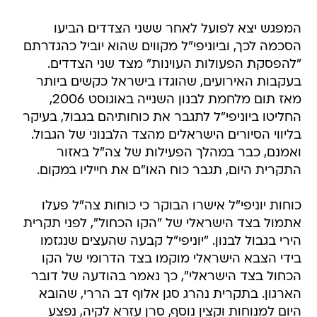
המפגש יצא לפועל לאחר ששני הצדדים הביעו
הסכמה לכך, וביוניפי"ל מקווים שהוא יוביל כהגדרתם
"להפסקת הפעולות העוינות" מצד שני הצדדים.
בעקבות האירועים, שהוגדו בישראל כקשים ביותר
מאז תום מלחמת לבנון השנייה באוגוסט 2006,
החליטו ביוניפי"ל לתגבר את כוחותיהם בגבול, בעיקר
בליווי הסיורים הישראלים מהצד הלבנוני של הגבול.
ואמנם, כבר במהלך הפעילות של צה"ל באזור
התקרית היום, תגבר כוח האו"ם את חייליו במקום.
כוחות יוניפי"ל אישרו הבוקר כי כוחות צה"ל פעלו
אתמול בצד הישראלי של "הקו הכחול", לפני תקרית
הירי בגבול לבנון. "יוניפי"ל קבעה שהעצים שנגזמו
בידי הצבא הישראלי מוקמו בצד הדרומי של הקו
הכחול בצד הישראלי", כך נאמר בהודעה של דובר
הארגון. בתקרית נהרג סגן אלוף דב הררי, שהובא
היום למנוחות וקצין נוסף, סרן עזרא לקיה, נפצע