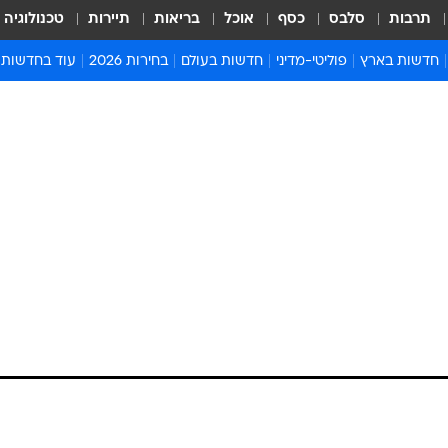
תרבות
סלבס
כסף
אוכל
בריאות
תיירות
טכנולוגיה
חדשות בארץ
פוליטי-מדיני
חדשות בעולם
בחירות 2026
עוד בחדשות
אירועים בארץ
פוליטיקה וממשל
המזרח התיכון
דעות ופרשנויו
חדשות פלילים ומשפט
יחסי חוץ
אירופה
סרי ושלזינגר
חינוך
אמריקה
פרויקטים מיוח
ישראלים בחו"ל
אסיה והפסיפיק
אסור לפספס
בריאות
אפריקה
מדע וסביבה
חברה ורווחה
הנחיות פיקוד 
ארכיון מדורים
זמני כניסת ש
לוח חופשות וח
לוח שנה
חדשות יהדות
חדשות המשפ