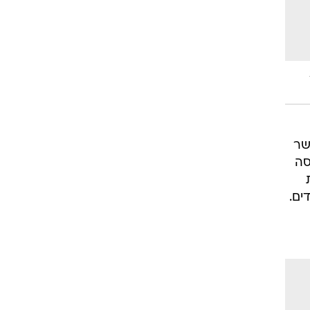
שר
סה
ים.