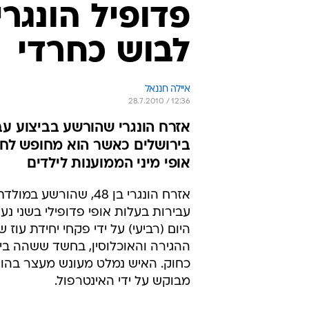
פדופיל הונגר
לבוש כחרדי
איילה חננאל
28.7.2010 / 12:36
אזרח הונגרי שהורשע בביצוע עב
בירושלים כאשר הוא מחופש לחרד
אופי מיני הממוענות לילדים
אזרח הונגרי בן 48, שהורשע ב
עבירות בעלות אופי פדופילי בשני נער
היום (רביעי) על ידי פקחי יחידת עוז 
ההגירה והאוכלוסין, בחשד ששהה ב
כחוק. האיש נמלט מעונש מעצר בהונג
מבוקש על ידי האינטרפול.