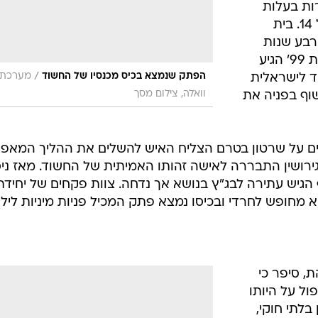
ירות בעלות
אופי פדופילי בשני נערים מתחת לגיל 14. בית
רבע שנות
מאסר, אך הוא הצליח להימלט, ובשנת 99' הגיע
/
הפתק שנמצא בכיס מכנסיו של החשוד
מערכת
וד לישראלית
וואלה, צילום מסך
וף בפניה את
יים על שרטון בטרם הצליח האיש להשלים את ההליך המאפ
ירושין התבררה לאישה זהותו האמיתית של החשוד. מאז ני
 הגיש עתירה לבג"ץ בנושא אך נדחה. צוות פקחים של יחידת
 מחופש לחרדי ובכיסו נמצא פתק המכיל פניות מיניות לילד
ת, סיפר כי
ל על היותו
 בלתי חוקי,