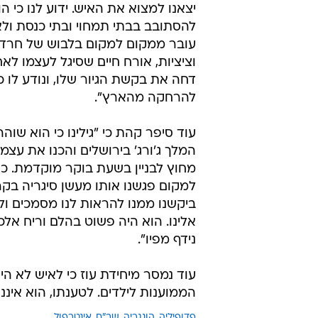
יצאנו למצוא את האיש. ידוע לנו כי הו
להסתובב בבתי תמחוי ובתי כנסת ולא
עובר ממקום למקום בלבוש של חרדי
וציציות, אורח חיים שסיגל לעצמו לא
דחה את בקשת הגיור שלו, ונודע לו כ
להרחקה מהארץ".
עוד סיפר קהת כי "גילינו כי הוא שוה
המלך ג'ורג' בירושלים והכנו את עצמ
מחוץ לבניין בשעת בוקר מוקדמת. כ
למקום פגשנו אותו מעשן סיגריה בקר
ביקשנו ממנו להראות לנו מסמכים ול
אלינו. הוא היה פשוט בהלם וריח אלכ
נידף מפיו".
עוד נמסר מיחידת עוז כי לאיש לא הי
הממוענות לילדים. לטענתו, הוא איננו
פדופיליה
הונגריה
שב"ח
אינטרפול