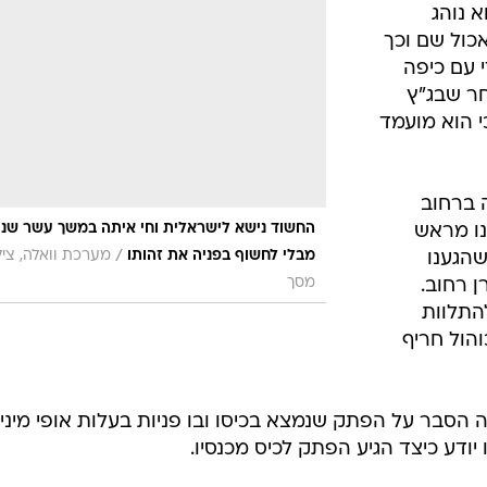
א נוהג
כול שם וכך
 עם כיפה
חר שבג"ץ
י הוא מועמד
ה ברחוב
החשוד נישא לישראלית וחי איתה במשך עשר שני
נו מראש
/
מבלי לחשוף בפניה את זהותו
מערכת וואלה, ציל
שהגענו
מסך
ן רחוב.
התלוות
והול חריף
ה הסבר על הפתק שנמצא בכיסו ובו פניות בעלות אופי מיני
 יודע כיצד הגיע הפתק לכיס מכנסיו.