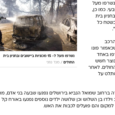
"נשרפו מעל
טבעי. כמו כן,
בים ובחניון בית
 בשטח כל
.
הרכב
שכאמור פונו
פו באחד
נשרפו מעל ל- 15 מכוניות ביישובים ובחניון בית
נוצר חשש
/
החולים
מגד גוזני
חולים. לאחר
תלט על
ברחוב שמואל הנביא בירושלים נפגעו שבעה בני אדם, מת
וילדו בן השלוש וכן שלושה ילדים נוספים נפגעו באורח קל
ו למקום והם פועלים לכבות את האש.