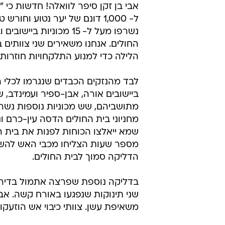
אבי בן זקן סיפר לוואלה! חדשות כי 
ל- 1,000 דונם של יער נטוע וחורש 
נשרפו מעל ל- 15 מכוניות ביישו
החולים. אנחנו משאירים שני צוותים
הלילה כדי למנוע התלקחויות חוזרות"
לבד מהנזקים הכבדים שנגרמו לכלי 
ביישובים אורה, אבן-ספיר ועמינדב, 
מתושביהם, שש מכוניות נוספות נשר
מחניוני בית החולים הדסה עין-כרם ו
שמא ייאלצו הכוחות לפנות את בית ה
מספר שעות הצליחו מכבי האש להש
הדליקה סמוך לבית החולים.
בדליקה נוספת שפרצה אתמול בדירה 
שני תינוקות שנפגעו באורח קשה. אב 
משאיפת עשן. צוותי כיבוי אש הוזעק