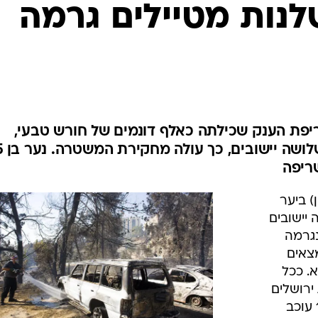
המייל האדום
נות מטיילים גרמה
יפת הענק שכילתה כאלף דונמים של חורש טבעי,
עשרות כלי רכב ו
ריפה
 ביער
יישובים
נגרמה
צאים
. ככל
ירושלים
הדליקו אש וכשלו בכיבוייה. נער בן 15 עוכב