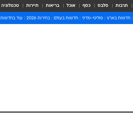
תרבות
סלבס
כסף
אוכל
בריאות
תיירות
טכנולוגיה
חדשות בארץ
פוליטי-מדיני
חדשות בעולם
בחירות 2026
עוד בחדשות
אירועים בארץ
פוליטיקה וממשל
המזרח התיכון
דעות ופרשנויו
חדשות פלילים ומשפט
יחסי חוץ
אירופה
סרי ושלזינגר
חינוך
אמריקה
פרויקטים מיוח
ישראלים בחו"ל
אסיה והפסיפיק
אסור לפספס
בריאות
אפריקה
מדע וסביבה
חברה ורווחה
הנחיות פיקוד 
ארכיון מדורים
זמני כניסת ש
לוח חופשות וח
לוח שנה
חדשות יהדות
חדשות המשפ