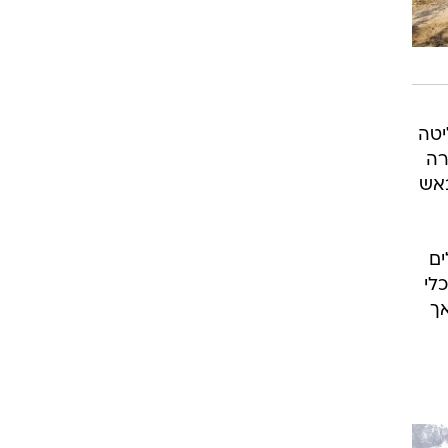
יטה
רה
באש
ים
מוך ליער עמינדב. עם זאת, לא הצליחו הכבאים למנוע את שריפתם של כ- 15 כלי
אך