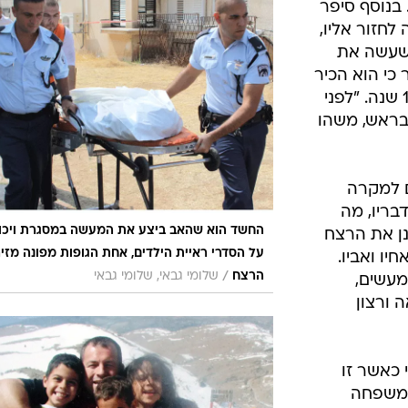
 בנוסף סיפר
לחזור אליו,
 שעשה את
י הוא הכיר
את האב והיה חבר טוב שלו במשך 15 שנה. "לפני
בראש, משהו
ם למקרה
בריו, מה
החשד הוא שהאב ביצע את המעשה במסגרת ויכו
ן את הרצח
על הסדרי ראיית הילדים, אחת הגופות מפונה מזי
ו ואביו.
/
הרצח
שלומי גבאי, שלומי גבאי
מעשים,
 ורצון
כאשר זו
המשפחה