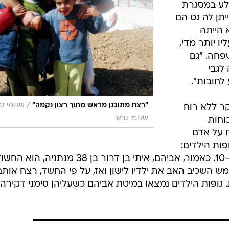
לע במסגרת
יתן לה גט הם
 הייתה
ו יותר מדי,
פחה. "גם
לגבי
לחובות".
/
"רצח מתוכנן מראש מתוך רצון נקמה"
שלומי גב
קר ללא רוח
שלומי גבאי
וחות
 על אדם
ות הילדים:
אור בן ה-5, רוני בת ה-8 ועומר בן ה-10. כאמור, אביהם, איתי בן דרור בן 38 מנתניה, הוא 
 השכיב האב את ילדיו לישון ואז, על פי החשד, רצח אותם
 גופות הילדים נמצאו במיטת אביהם כשעליהן סימני דקירה