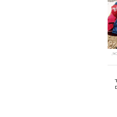
אי,
החשוד