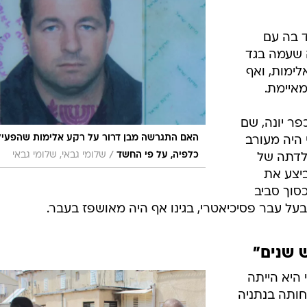
 בה עם
 שעמה בגד
ימות, ואף
מאיימת.
ר יונה, שם
האם התגרשה מבן דרור על רקע אלימות שהפעיל
 היה מעורב
/
כלפיה, על פי החשד
שלומי גבאי, שלומי גבאי
ולדתה של
יצע את
סוך סביב
כבעל עבר פסיכיאטרי, בגינו אף היה מאושפז בעבר.
 שנים"
היא הייתה
חותה בנתניה