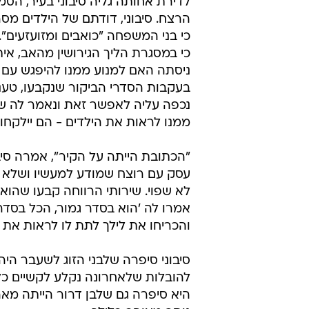
לדירת אחותה גליה סיבוני בעיר, הסמ
הרצח. סיבוני, דודתם של הילדים מ
כי בני המשפחה "כואבים ומזועזעים".
כי במסגרת הליך הגירושין מהאב, איתי
ניסתה האם למנוע ממנו להיפגש עם יל
בעקבות הסדרי הביקור שנקבעו, טענ
נכפה עליה לאפשר זאת ונאמר לה 
ממנו לראות את הילדים - הם יילקחו
"הכתובת הייתה על הקיר", אמרה סיבונ
עסק עם רוצח שמודע למעשיו ושלא 
לא שפוי. שירותי הרווחה קבעו שהוא
אמרו לה 'הוא בסדר גמור, הכל בסדר
והכריחו את לילך לתת לו לראות את ה
סיבוני סיפרה שלבני הזוג לשעבר הי
להובלות שלאחרונה נקלע לקשיים כלכ
היא סיפרה גם שלבן דרור הייתה מא