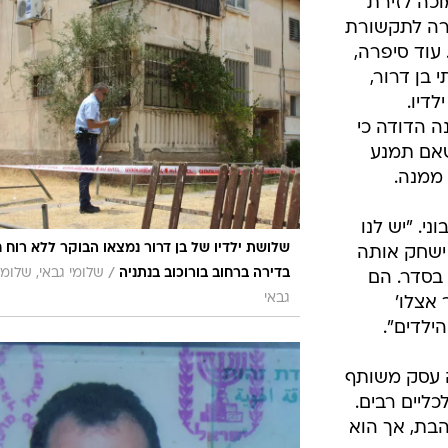
וכה לזירת
סרה לתקשורת
 עוד סיפרה,
 בן דרור,
דיו.
ה הדודה כי
שאם תמנע
 ממנה.
י. "יש לנו
שלושת ילדיו של בן דרור נמצאו הבוקר ללא רוח ח
ישחק אותה
/
בדירה ברחוב בורוכוב בנתניה
שלומי גבאי, שלומי
 בסדר. הם
גבאי
 אצלו'
ילדים".
ה עסק משותף
ליים רבים.
הבת, אך הוא