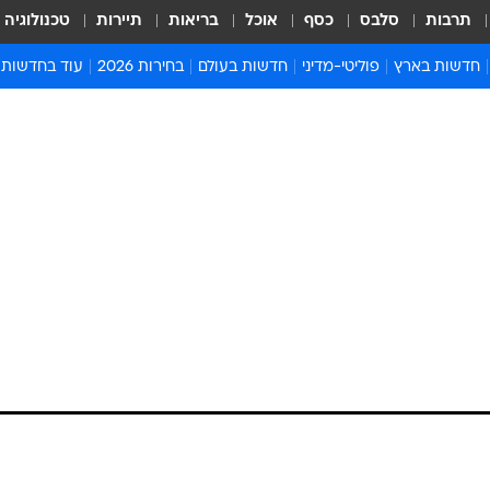
תרבות
סלבס
כסף
אוכל
בריאות
תיירות
טכנולוגיה
חדשות בארץ
פוליטי-מדיני
חדשות בעולם
בחירות 2026
עוד בחדשות
אירועים בארץ
פוליטיקה וממשל
המזרח התיכון
דעות ופרשנויו
חדשות פלילים ומשפט
יחסי חוץ
אירופה
סרי ושלזינגר
חינוך
אמריקה
פרויקטים מיוח
ישראלים בחו"ל
אסיה והפסיפיק
אסור לפספס
בריאות
אפריקה
מדע וסביבה
חברה ורווחה
הנחיות פיקוד 
ארכיון מדורים
זמני כניסת ש
לוח חופשות וח
לוח שנה
חדשות יהדות
חדשות המשפ