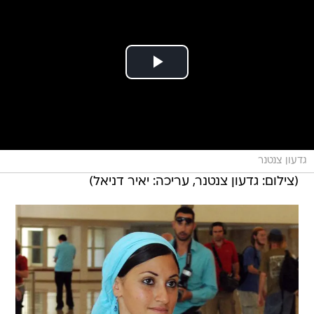
גדעון צנטנר
(צילום: גדעון צנטנר, עריכה: יאיר דניאל)