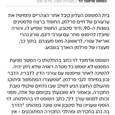
/
השופט אדמונד לוי
מערכת וואלה, צילום מסך
בית המשפט העליון קיבל אחר הצהריים (חמישי) את
ערעורם של חיים פרלמן, החשוד ברצח פלסטינים
בשנות ה-90, ודוד סיטבון, החשוד שסייע לו, והורה
שיוכלו להיפגש מחר עם עורכי דינם, שרון נהרי
ואריאל עטרי, לראשונה מאז מעצרם. בתוך כך,
מעצרו של פרלמן הוארך בשבוע.
השופט אדמונד לוי כתב בהחלטתו כי המשך מניעת
המפגש לא ישמש כל מטרה ראויה שלא ניתן יהיה
להשיגה לאחר שייפגשו עם עורכי הדין. לדבריו, הדבר
נכון במיוחד לגבי פרלמן, "שמעצרו המתמשך וניתוקו
מהעולם החיצון הגיע לשלב שבו נדחים שיקולי טובת
החקירה, וכאמור לא שוכנעתי בקיומם של אלה, מפני
זכותו לפגוש עורך דין", כתב השופט לוי בהחלטתו. לוי
הוסיף שעניינו של סיטבון אינו שונה במהותו: "הדרך
בה נהג בחקירתו ומהלכי החקירה המתוכננים - אין