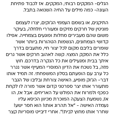
הגלים- המקקים רבותי, המקקים. אז לכבוד פתיחת
העונה- כמה מילים על החיה השנואה בתבל.
התיקנים, או בשמם העממי הג'וקים, יצרו לעצמם
מוניטין של חרקים מזיקים ומעוררי חלחלה, בעיקר
משום שהם מעבירים מחלות ופוגעים בצמחייה. אפילו
קדושי הצמחונים, הנשמות הטהורות ביותר אשר
שומרים בליבם מקום לכל יצור חיי, מתעבים בדרך
כלל את המקק המצוי. קשה לאהוב חרקים אשר גרים
איתך בבית ומגעילים את כל הנקרה בדרכם. חוץ
מזה, בל נשכח את הדיון המוסרי המעייף אשר נגרר
כל ערב עם הופעתם בסלון המשפחתי. זה תמיד אותו
דבר- הג'וק מופיע, האישה צורחת ובליבו של הגבר
מתעורר אותו יצר ספרטני קדום אשר מורה לו לקחת
כפכף ולמרוח את הפולש על האריחים. אבל אז, הו
אז, נשמעת הצעקה המוכרת מכיוון הכיסא עליו
נעמדה האישה - "אל תהרוג אותו! הוא חסר ישע!
שחרר אותו מחוץ לבית!". אחרי דיבייט מוסריות קצר