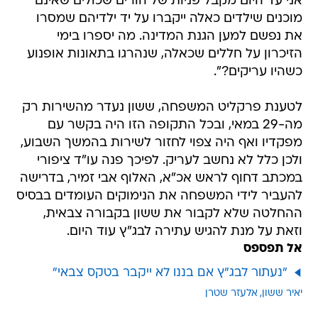
אני עד היום מקבל פניות של הורים שכולים שאינם
מוכנים שילדים כאלה ייקברו על יד ילדיהם שמסרו
את נפשם למען הגנת המדינה. מה יספרו בימי
הזיכרון על חללים שכאלה, שנהרגו בתאונות אופנוע
כשהיו עריקים?".
לטענת פרקליט המשפחה, ששון נעדר מהשירות רק
מה-29 במאי, ובכל התקופה הזו היה בקשר עם
מפקדיו ואף היה צפוי לחזור לשירות בהמשך השבוע,
ולכן כלל לא נחשב לעריק. לפיכך פנה עו"ד ציפורי
במכתב דחוף לראש אכ"א, האלוף אבי זמיר, בדרישה
להעביר לידי המשפחה את הנימוקים העומדים בבסיס
ההחלטה שלא לקבור את ששון בקבורה צבאית,
וזאת על מנת להגיש עתירה לבג"ץ עוד היום.
אל תפספס
"נעתור לבג"ץ אם בננו לא ייקבר בטקס צבאי"
יאיר ששון
אלעזר שטרן