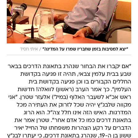
/
"יצא למסיבות בזמן שחבריו שמרו על המדינה"
איתי חסיד
"אם יקברו את הבחור שנהרג בתאונת הדרכים בבאר
שבע בבית עלמין צבאי, תהיה זו פגיעה בקדושת
החללים הקבורים בו וכן פגיעה בקדושת בית
העלמין". כך אמר הערב (ראשון) לוואלה! חדשות
ראש אכ"א לשעבר האלוף (במיל') אלעזר שטרן. "אני
מקווה שלבג"ץ יהיה שכל לזרוק את העתירה מכל
המדרגות. האיש הזה אינו חלל צה"ל. הוא הרוג
בתאונת דרכים כמו כל אדם אחר". שטרן אמר את
הדברים על רקע הצהרות משפחתו של החייל יאיר
ששון בן ה-19, שנהרג בתאונת דרכים, כי יעתרו לבג"ץ