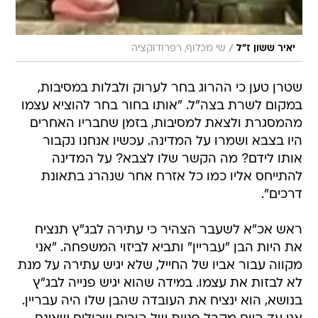
/
יאיר ששון ז"ל
שי מכלוף, רפרודוקציה
שטרן טען כי ההרוג בחר לערוק ולבלות במסיבות,
במקום לשרת בצה"ל. "אותו בחור בחר להוציא עצמו
מהמסגרת ולצאת למסיבות, בזמן שחבריו האחרים
היו בצבא ושמרו על המדינה. עכשיו אנחנו נקבור
אותו לידם? מה הקשר שלו לצבא? על המדינה
להתייחס אליו כמו כל אזרח אחר שנהרג בתאונת
דרכים".
ראש אכ"א לשעבר הצהיר כי עתירה לבג"ץ תנציח
את היות הבן "עבריין" ותביא לביזוי המשפחה. "אני
מקווה עבור אביו של החייל, שלא יגיש עתירה על מנת
לא לבזות את עצמו. במידה שהוא יגיש פנייה לבג"ץ
בנושא, הוא ינציח את העובדה שהבן שלו היה עבריין.