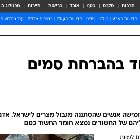
תרבות
סלבס
כסף
אוכל
בריאות
תיירות
טכנולוגיה
חדשות בארץ
פוליטי-מדיני
חדשות בעולם
בחירות 2026
עוד בחדשות
אירועים בארץ
פוליטיקה וממשל
המזרח התיכון
דעות ופרשנויו
חדשות פלילים ומשפט
יחסי חוץ
אירופה
סרי ושלזינגר
חינוך
אמריקה
פרויקטים מיוח
ישראלים בחו"ל
אסיה והפסיפיק
אסור לפספס
בריאות
אפריקה
מדע וסביבה
חברה ורווחה
הנחיות פיקוד 
ארכיון מדורים
זמני כניסת ש
לוח חופשות וח
לוח שנה
חדשות יהדות
וד בהברחת סמים
חדשות המשפ