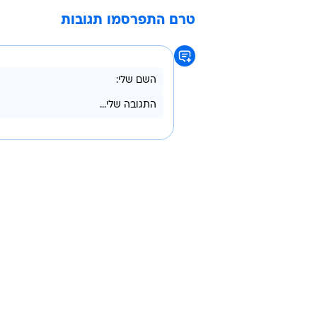
נענו לקריאות לעצור.
באירוע נפצעו שניים מבין המסתננים.
נלקחו במסוק לבית החולים סורוקה 
בדרך לבית החולים מת אחד מהם מפצ
בצה"ל אישרו את הדיווח. גורמי ביטח
ההרוג בתוך 48 שעות.
מסתננים
גבול מצרים
סמים
טרם התפרסמו תגובות