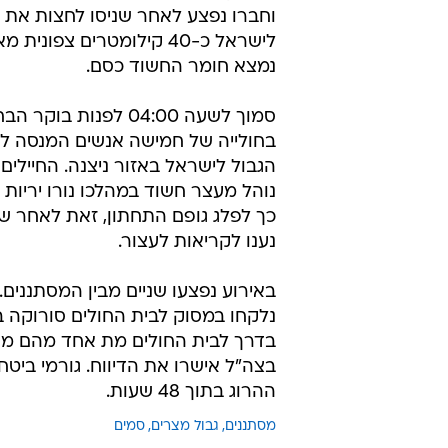
בגבול מצרים
רמי שני ויהושע בריינר
26.6.2010 / 12:39
כוח צה"ל ירה לעבר חולייה של
אחד נהרג ואדם נוסף נפצע. בכ
מסתנן מגבול מצרים נורה היום (שבת
וחברו נפצע לאחר שניסו לחצות את 
לישראל כ-40 קילומטרים צפוני
נמצא חומר החשוד כסם.
סמוך לשעה 04:00 לפנות בו
בחולייה של חמישה אנשים המנסה ל
הגבול לישראל באזור ניצנה. החיילים
נוהל מעצר חשוד במהלכו נורו יריות 
כך לפלג גופם התחתון, זאת לאחר 