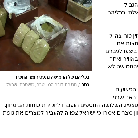
המייל האדום
 חמישה אנשים שהסתננה מגבול מצרים לישראל. אדם
ליהם של החשודים נמצא חומר החשוד כסם
) למוות
הגבול
ת מאילת. בכליהם
קר הבחין כוח צה"ל
חצות את
 ביצעו לעברם
באוויר ואחר
שהחמישה לא