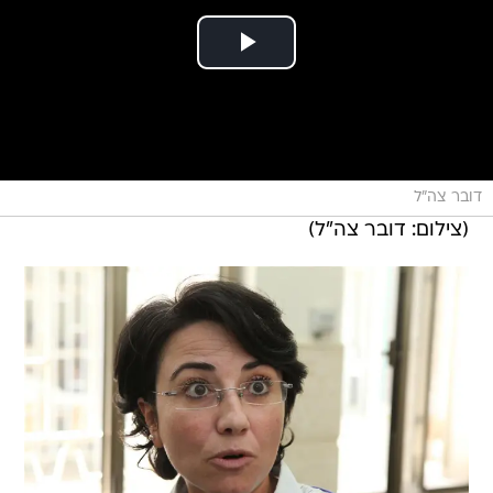
דובר צה"ל
(צילום: דובר צה"ל)