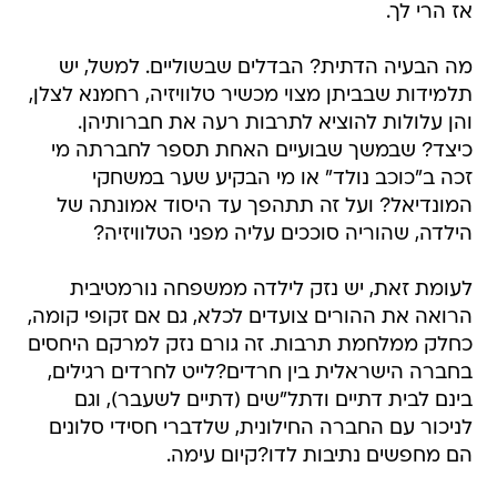
אז הרי לך.
מה הבעיה הדתית? הבדלים שבשוליים. למשל, יש
תלמידות שבביתן מצוי מכשיר טלוויזיה, רחמנא לצלן,
והן עלולות להוציא לתרבות רעה את חברותיהן.
כיצד? שבמשך שבועיים האחת תספר לחברתה מי
זכה ב"כוכב נולד" או מי הבקיע שער במשחקי
המונדיאל? ועל זה תתהפך עד היסוד אמונתה של
הילדה, שהוריה סוככים עליה מפני הטלוויזיה?
לעומת זאת, יש נזק לילדה ממשפחה נורמטיבית
הרואה את ההורים צועדים לכלא, גם אם זקופי קומה,
כחלק ממלחמת תרבות. זה גורם נזק למרקם היחסים
בחברה הישראלית בין חרדים?לייט לחרדים רגילים,
בינם לבית דתיים ודתל"שים (דתיים לשעבר), וגם
לניכור עם החברה החילונית, שלדברי חסידי סלונים
הם מחפשים נתיבות לדו?קיום עימה.