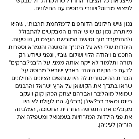
מייצג את כל הציבור החרדי, שחלקו הגדול מבקש
למצוא מודוס?ויוונדי ביחסים עם החילונים.
נכון שיש חילונים הדוחפים ל"מלחמת תרבות", שהיא
מיותרת. נכון גם שיש יהודים המבקשים להתבולל
ולהתמערב תוך נטישת המורשת העצמית, וזו טעות.
היהדות שלי היא על התנ"ך והמשנה והגמרא וספרות
החכמים ויהודה הלוי ושלום שבזי, וגפני שיודע רק
תורה ותלמוד לא ייקח אותה ממני. על ה"בני?ברקים"
לדעת כי הקיום היהודי בארץ ישראל מבוסס על
הברית ההיסטורית לה היו שותפים הציונים החילונים
שראו בתנ"ך את הקושאן על ארץ ישראל והרבנים
שמואל מוהליבר ואברהם יצחק הכהן קוק ויעקב
ריינס ומאיר בר?אילן (ברלין). הם לעולם לא היו
מקבלים את התפישה החרדית החשוכה, המלבינה
את פני הילדות המזרחיות בעמנואל ומשפילה את
הוריהן לעיניהן.