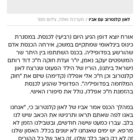
/
לאון קלנטרוב עם אביו
מערכת וואלה, צילום מסך
אורח יוצא דופן הגיע היום (רביעי) לכנסת. במסגרת
כינוס בינלאומי שמתקיים במשכן, אירחה הכנסת אדם
שהורשע בפדופיליה. בכנס השתתפו בין היתר שר
המשפטים יעקב נאמן, יו"ר ועדת חוקה ח"כ דוד רותם
(ישראל ביתנו), הוריו של הילד הפעוט שנרצח לאון
קלנטרוב וכן ח"כ אלי אפללו (קדימה) שיזם את "חוק
המלחמה בפדופיליה". הפדופיל שהגיע לכנסת
בהזמנת ח"כ אפללו, גולל את סיפורו האישי.
במהלך הכנס אמר אביו של לאון קלנטרוב כי, "אנחנו
באנו לפה שאתם תראו ותרגישו את הכאב שיש לנו
בלב. עברו כמעט שישה חודשים, ובשבילנו הזמן לא
מרפא. יש ימים שאנחנו לא ישנים בכלל. האסון שלנו
זה לא רק כאב בלב שלנו, זה כאב של כל ההורים