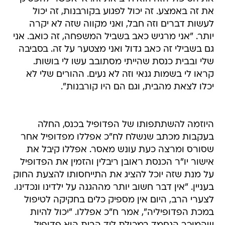
את זה באמצע. זה יכול לפגוע בקורבנות, זה יכול
לעשות דברים וזה חבל, ואני מקווה שזה לא יקרה
יותר. "אני מרגיש כאב בשביל המשפחה, זה כואב. אני
גם בשבילי זה כאב גדול ואני מצטער על זה. בסביבה
שלי ובבית כנסת שהייתי מסתובב עשו לי בושות.
קראו לי בשמות גנאי וזה לא נעים. ההורים שלי לא
יכלו לצאת מהבית, וגם הם היו קורבנות".
היוזמה להשתתפותו של הפדופיל בכנס, החלה
בעקבות מכתב שנשלח לח"כ אפללו מפדופיל אחר
שסורס ומרצה כעת עונש מאסר. אפללו קיבל את
אישור יו"ר הכנסת ראובן ריבלין והזמין את הפדופיל
על מנת שזה יוכל להציג את התייחסותו להצעת החוק
בעניין. "אין דבר חשוב יותר מההגנה על ילדינו ונכדינו.
לצערי הרב, היום אין מספיק כלים בחקיקה לטיפול
במכת הפדופיליה", אמר ח"כ אפללו. "יכול להיות