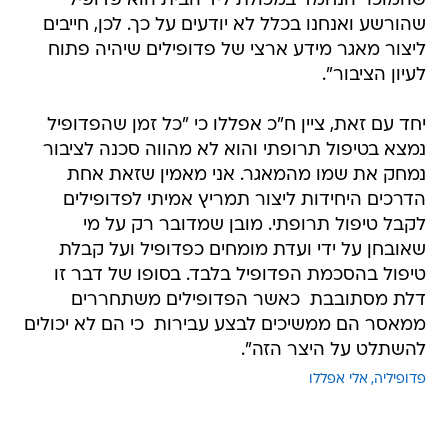
שהמוכר הנחמד במכולת ליד הבית הוא פדופיל
שהורשע ואנחנו בכלל לא יודעים על כך. לכן, חייבים
ליצור מאגר מידע ארצי של פדופילים שיהיה פתוח
לעיון הציבור".
יחד עם זאת, ציין ח"כ אפללו כי "כל זמן שהפדופיל
נמצא בטיפול תרופתי והוא לא מהווה סכנה לציבור 
נמחק את שמו מהמאגר. אני מאמין שזאת אחת
הדרכים היחידות ליצור תמריץ אמיתי לפדופילים
לקבל טיפול תרופתי. מובן שמדובר רק על מי
שאובחן על ידי ועדת מומחים כפדופיל ועל קבלת
טיפול בהסכמת הפדופיל בלבד. בסופו של דבר זו
דלת מסתובבת  כאשר הפדופילים משתחררים
ממאסר הם ממשיכים לבצע עבירות  כי הם לא יכולים
להשתלט על היצר הזה".
פדופיליה
אלי אפללו