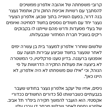
קרובי משפחתה של אהובה אלפרון ממשיכים
להסתבך עם רשויות אכיפת החוק ורק אתמול נעצר
בנה דרור, בפעם השנייה בתוך שבוע. אלפרון הצעיר
נעצר יחד עם חשודים נוספים בחשד לסחיטה ואיומים
של בעלי מסעדות ודרש מהם שייתנו לו בקבוקים
ריקים בשביל חברת המחזור שבבעלותו.
שלשום שוחרר אלפרון למעצר בית בן עשרה ימים
לאחר שנעצר בחשד שביצע עבירות תנועה עם
אופנועו ברעננה. בדיון טענו פרקליטיו, כי המשטרה
לא ביצעה את פעולות החקירה הדרושות על פי
הנוהל, וכי "אילו שם משפחתו לא היה אלפרון, לא
היינו כאן".
ניסים, אחיו של יעקב אלפרון נעצר בחודש שעבר
בגבעתיים כשברשותו 50 כדורים החשודים ככדורי
אקסטזי. הוא הועבר להמשך חקירה בימ"ר תל אביב.
אלפרון נתפס לאחר שבלשי מרחב דן ערכו עליו