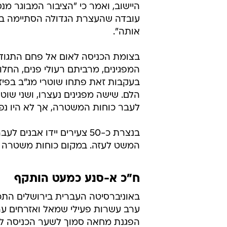
היישוב, ואמר כי "הציבור המבוגר מנס
עובדה שהעצרת הגדולה הסתיימה בשק
אותה".
בצומת הכניסה לאום אל פחם התגודד
המפגינים, מרביתם רעולי פנים, החל
בעקבות זאת פתחו שוטרי מג"ב בפיזור
הלם. שישה מפגינים נעצרו, ושני שו
לעבר כוחות המשטרה, אך לא היו נפגע
בנצרת כ-50 צעירים יידו 
המשט לעזה. במקום כוחות משטרה שפ
ח"כ א-סנע כמעט הותקף
באוניברסיטה העברית בירושלים התכ
ערב עשרות פעילי שמאל ואזרחים ער
הפגנת מחאה סמוך לשער הכניסה לא