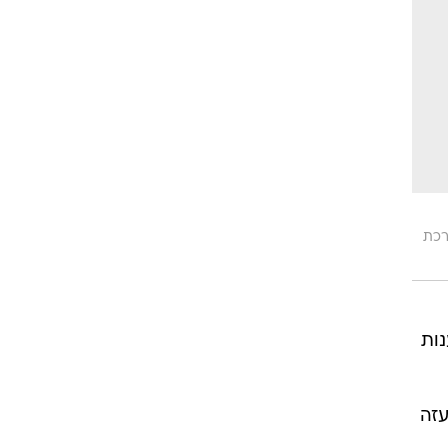
כת
טים של המאה ה-21", "הגזענות
עזה