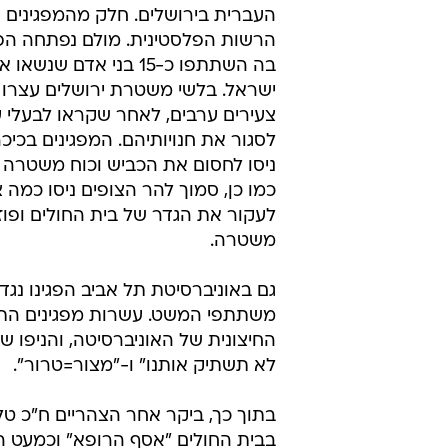
העברית בירושלים. חלק מהמפגינים נ
הרשות הפלסטינית. מולם נפתחה הפג
בה השתתפו כ-15 בני אדם שנשא
ישראל. בלשי משטרת ירושלים עצרו
צעירים ערבים, לאחר שקראו לבעלי 
לסגור את חנויותיהם. המפגינים בכיכר
ניסו לחסום את הכביש וכוח משטרה 
כמו כן, סמוך להר הצופים ניסו כמה 
לעקור את הגדר של בית החולים ופוזר
משטרה.
גם באוניברסיטת תל אביב הפגינו נגד
משתתפי המשט. עשרות מפגינים הת
לא תשתיק אותנו" ו-"מצור=טרור".
בתוך כך, ביקר אחר הצהריים ח"כ ט
בבית החולים "אסף הרופא" וכמעט הות