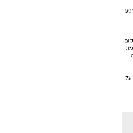
יע
ום.
וני
 על