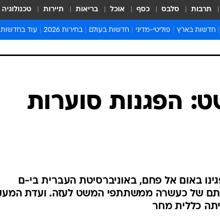
תרבות
סלבס
כסף
אוכל
בריאות
תיירות
טכנולוגיה
חדשות בארץ
פוליטי-מדיני
חדשות בעולם
בחירות 2026
עוד בחדשות
אירועים בארץ
פוליטיקה וממשל
המזרח התיכון
דעות ופרשנויו
חדשות פלילים ומשפט
יחסי חוץ
אירופה
סרי ושלזינגר
חינוך
אמריקה
פרויקטים מיוח
ישראלים בחו"ל
אסיה והפסיפיק
אסור לפספס
: הפגנות סוערות
בריאות
אפריקה
מדע וסביבה
חברה ורווחה
הנחיות פיקוד 
ארכיון מדורים
זמני כניסת ש
לוח חופשות וח
ינו באום אל פחם, באוניברסיטת העברית בי-ם
לוח שנה
ותם של כעשרה ממשתתפי המשט לעזה. ועדת המע
חדשות יהדות
יתה כללית מחר
חדשות המשפ