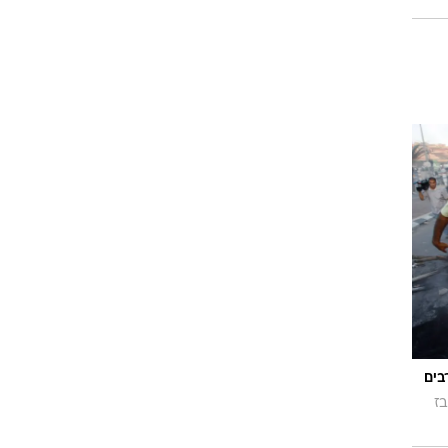
 ערבים
בז