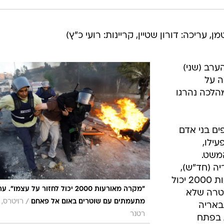
, עריכה: דורון שטיין, קריינות: רועי כ"ץ)
ערב (שני)
 על
הלכה נהרגו
ם בני אדם
ילו,
המשט.
ה (חד"ש),
שהצהיר: "אני חושש שמקרה מאורעות 2000 יכול
"מקרה מאורעות 2000 יכול לחזור על עצמו".
שטרה שלא
/
מתעמתים עם שוטרים באום אל פאחם
רויטרס, 
באריה
רטנר
 בפתח