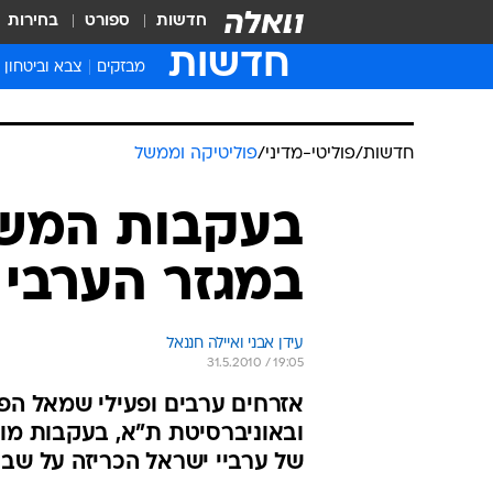
חדשות
ספורט
בחירות
חדשות
מבזקים
צבא וביטחון
חדשות
/
פוליטי-מדיני
/
פוליטיקה וממשל
בעקבות המשט
במגזר הערבי
עידן אבני ואיילה חננאל
31.5.2010 / 19:05
אזרחים ערבים ופעילי שמאל הפג
ובאוניברסיטת ת"א, בעקבות מ
של ערביי ישראל הכריזה על שב