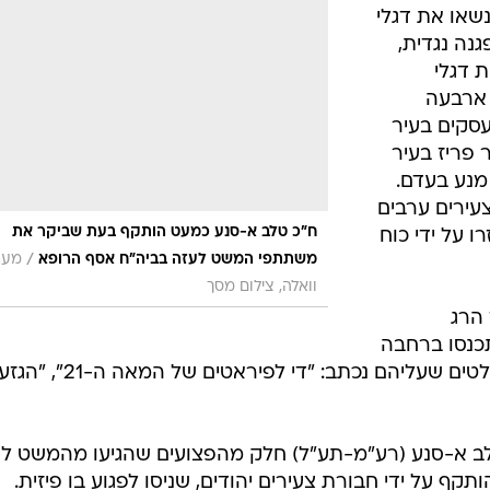
שאו את דגלי
נה נגדית,
ו את דגלי
 ארבעה
עסקים בעיר
 פריז בעיר
מנע בעדם.
צעירים ערבים
ח"כ טלב א-סנע כמעט הותקף בעת שביקר את
ו על ידי כוח
/
משתתפי המשט לעזה בביה"ח אסף הרופא
מער
וואלה, צילום מסך
 הרג
כנסו ברחבה
החיצונית של האוניברסיטה, והניפו שלטים שעליהם נכתב: "די לפירא
לב א-סנע (רע"מ-תע"ל) חלק מהפצועים שהגיעו מהמשט ל
קף על ידי חבורת צעירים יהודים, שניסו לפגוע בו פיזית.