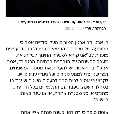
לקבוע איסור להעסקת משגיח שעבד בביה"ס בו מתקיימת
/
הבחינה". ארז
שרון בוקוב
רן ארז, יו"ר ארגון המורים העל יסודיים אמר כי
התופעה של משגיחים הנמצאים כביכול בניגודי עניינים
מוכרת לו. "אני קורא למשרד החינוך לשדרג את
מערך ההשגחה על הנבחנים בבחינות הבגרות", אמר
ארז. "דבר ראשון, יש להעלות את מספר המשגיחים.
דבר שני, כדי למנוע מקרים של ניגודי עניינים, יש
לקבוע כי אסור לבית ספר להעסיק משגיח שעבד בו
במהלך השנה, שעבד עם התלמידים בכל חוג פרטי,
מתנ"ס או כל מסגרת אחרת, או או שגר באותו
היישוב".
אופק סיפר כי רק לפני כשנה פנתה אליו אחת