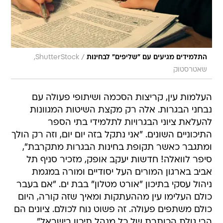
/
התלמידים מגיעים עם "שליפים" לבחינות
ShutterStock,
שאטרסטוק
העלמות עין, קריצות הסכמה ושיתופי פעולה עם
נבחני הבגרות. אלה רק מקצת השיטות המגוונות
להעלאת ציוני הבגרויות לתלמידי בתי הספר
התיכוניים השונים. "אני נתקל בזה יום יום, וזה רק הולך
ומתגבר כאשר תקופת בחינות הבגרות מתקרבת",
סיפר לוואלה! חדשות יעקב אופק, מזכיר סניף תל
אביב בארגון המורים העל יסודיים ומורה במגמת
ניהול עסקי בתיכון "אורט מטלון" בבת ים. "אם בעבר
כולם העלימו עין מההעתקות ומאיך שזה קורה, היום
כולם משתפים פעולה. זה פשוט נוח לכולם. ציונים הם
הרי גולת הכותרת של כל מנהל תיכון בישראל",