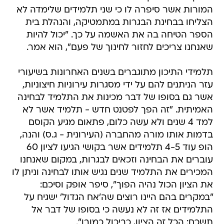
המורות אשר סיפרה לו כי שני תלמידים שלימדה לא
הצליחו בבחינת הבגרות במתמטיקה, והנהלת בית
הספר הטיחה בה את האשמה על כך. "יכול להיות
שאנחנו צריכים לחזור לחינוך של פעם", הוא אמר.
תלמידי התיכון מתוגברים בשנים האחרונות בשיעורי
עזר הניתנים להם על ידי מסגרות עירוניות חיצוניות,
אשר גם בסופו של דבר מכינות את התלמיד לבחינה
האמיתית. "זה הפך לפטנט חדש - תלמיד אשר לא
למד 4 שנים ולא עשה כלום, פתאום מגיע הקוסם
בדמות אותו מורה מהחברה (העירונית - ג.ס) והנה,
הופ עוד 4-5 תלמידים אשר בקושי הגיעו לציון 60
עוברים את הבחינה וזכאים לבגרות, במקום שאנחנו
המכירים את התלמיד שנים נגיש אותו לבחינה וניתן לו
את הציון הכול נהיה הפוך", סיפר אופק וסיכם:
"במקרים בהם היינו רוצים שה'אח הגדול' ישגיח על
התלמידים אז זה לא נעשה כי בסופו של דבר אל
תשכח: הכל זה הציון, כביכול כמובן".