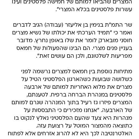
המצרים שהביאו למותם של חמישה פלסטינים ועינו
עשרות פלסטינים בכלא המצרי".
שר התמ"ת בנימין בן אליעזר (עבודה) הגיב לדברים
ואמר כי "תמיד הערכתי את יכולתו של נשיא מצרים
חוסני מובארק לומר את שלו באופן נחרץ. מדובר
בעניין פנים מצרי. הם הבינו שהפעולות של חמאס
מפריעות לשלטונם, ולכן הם עושים זאת".
מתיחות נוספת בין חמאס למצרים נרשמה לפני
כשלושה שבועות כשהארגון הפלסטיני הטיל על
מצרים את מלוא האחריות למותם של ארבעה
פלסטינים במנהרת הברחה ברפיח. לטענתם,
המצרים פיזרו גז רעיל בתוך המנהרה שגרם למותם
של הארבעה. "אנחנו מזכירים כי התבססות על
מנהרות היא צעד שהעם הפלסטיני נאלץ לנקוט בו
כתוצאה מהמצור המוטל על רצועת עזה.
האלטרנטיבה לכך היא לא להרוג אזרחים אלא לפתוח