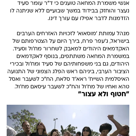
אנשי משמרת המחאה טוענים כי ד"ר עומר סעיד
נעצר והוחזק בבידוד במשך שבועיים ללא שניתנה לו
הזדמנות לדבר אפילו עם עורך דינו.
מנהל עמותת 'מוסאוא' לזכויות האזרחים הערבים
בישראל, ג'עפר פרח, בירך היום על הצטרפותם של
האקדמאים היהודים למאבק לשחרור מח'ול וסעיד.
במשמרת המחאה משתתפים, בנוסף לאקדמאים
היהודים, גם בני משפחותיהם של סעיד ומח'ול ובכירי
הציבור הערבי, ביניהם ראש הפלג הצפוני של התנועה
האיסלמית השייח' ראא'ד סלאח, הח"כ לשעבר ואסל
טהא ואחיו של מח'ול והח"כ לשעבר עיסאם מח'ול.
"חטוף ולא עצור"