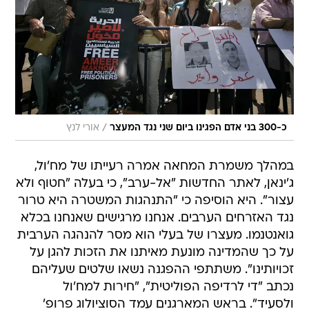
/
כ-300 בני אדם הפגינו ביום שני נגד המעצר
אורי לנץ
במהלך משמרת המחאה אמרה רעייתו של מח'ול,
ג'ינאן, לאתר החדשות "אל-ערב", כי בעלה "חטוף ולא
עצור". היא הוסיפה כי "התנהגות המשטרה היא טרור
נגד האזרחים הערבים. אנחנו מרגישים שאנחנו בכלא
גואנטנמו. מעצרו של בעלי הוא מסר להנהגה הערבית
על כך שהמדינה מונעת מאיתנו את הזכות להגן על
זכויותינו". משתתפי ההפגנה נשאו שלטים שעליהם
נכתב "די לרדיפה הפוליטית", "חירות למח'ול
ולסעיד". בראש המארגנים עמד הסוציולוג פרופ'