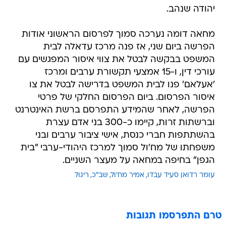
יהודה שנהב.
מחאה דומה נערכה סמוך לפרסום הראשוני אודות
הפרשה ביום שני, אז פנה מרכז עדאלה לבית
המשפט בבקשה לבטל את צווי איסור המפגשים עם
עורכי דין, ו-15 אמצעי תקשורת ערבים ומרכז
'אעלאם' פנו לבית המשפט בדרישה לבטל את צו
איסור הפרסום. ביום הפרסום החלקי של פרטי
הפרשה, לאחר שהמידע התפרסם ברשת האינטרנט
וברשתות זרות, קיימו כ-300 בני אדם עצרת
בהשתתפות חברי כנסת, אישי ציבור ערבים ובני
משפחתו של מח'ול סמוך למרכז היהודי-ערבי "בית
הגפן" בחיפה במחאה על מעצר השניים.
עומר רדואן סעיד עבדו
אמיר מח'ול
שב"כ
ריגול
טרם התפרסמו תגובות