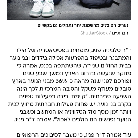
נערים הסובלים מהשמנת יתר נתקלים גם בקשיים
/
חברתיים
ShutterStock
ד"ר סלביניה פניג, מומחית בפסיכיאטריה של הילד
והמתבגר ובטיפול בהפרעות אכילה בילדים ובני נוער
בבית החולים שניידר, שהשתתפה בכנס, אמרה כי
מחקר שנעשה בדרום הארץ ונמשך שבע שנים
ופורסם לפני שנה מראה כי 36% מבני הנוער בארץ
סובלים מעודף משקל והסיבה המרכזית לכך הינה
השפעה סביבתית. "קיימת ירידה בפעילות גופנית
בקרב בני נוער. יש פחות פעילות חברתית מחוץ לבית
ויותר זמן מסך מול הטלוויזיה או המחשב וכשבני
הנוער נפגשים הם הולכים לאכול", אמרה ד"ר פניג.
עוד אמרה ד"ר פניג, כי מעבר לסיבוכים הרפואיים