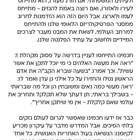
ולעיתים המשפחתי. אם חורג מעורו, הוא מתייחס
לעירו ולאזורו, ואם רוצה באמת להגזים - מתייחס
לעמו ולארצו. אבל היום הזה הוא הזדמנות לחרוג
ממסגר הפרטיקולריזם הלאומי שלנו ולהתייחס
למרחב העולמי, לשאת את המבט מעבר לצרכים
המיידיים ולחשוב על עתיד הפלנטה שלנו.
חכמינו התייחסו לעניין בדרשה על פסוק מקהלת ז:
"ראה את מעשה האלהים כי מי יוכל לתקן את אשר
עשית". וכך אמרו: "בשעה שברא הקב"ה את אדם
הראשון נטלו והחזירו על כל אילני גן עדן ואמר לו:
'ראה מעשי כמה נאים ומשובחין הן וכל מה שבראתי
- בשבילך בראתי; תן דעתך שלא תקלקל ותחריב את
עולמי שאם קלקלת - אין מי שיתקן אחריך".
כבר אז ידעו חכמינו שאפשר לגרום לעולם נזקים
בלתי הפיכים. אבל המדרש מדבר על עיקרון מכריע
לקיומנו: הנשיאה בעול האחריות האנושית. כל אחד