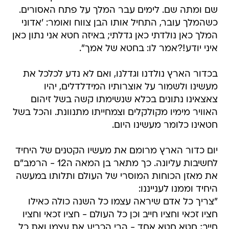
שם ומתה שם. לימים עבר המלך על פתח האסורים.
כשהמלך עובר, התחיל אותו הבן צווח ואומר: 'אדוני
המלך כאן נולדתי כאן גדלתי; באיזה חטא אני נתון כאן
איני יודע!?אמר לו: בחטא של אמך".
בכדור הארץ נולדנו וגדלנו, ואם לא נדע לכלכל את
מעשינו ולשמור על אוצרותיו המידלדלים, יהיו
צאצאינו נתונים בכלא שנשימתו קשה בשל זיהום
האוויר מימיו מקולקלים וצמחייתו מתנוונת. והכל בשל
חטאינו כלומר מעשינו היום.
יום כדור הארץ מרומם את מעשיו הקטנים של היחיד
לחשיבות עליונה. כך מתאר בן המאה ה12 - הרמב"ם
את מאזן הכוחות המוסרי של העולם ותלותו במעשה
היחיד וממנו לענייננו:
"צריך כל אדם שיראה עצמו כל השנה כולה כאילו
חציו זכאי וחציו חייב וכן כל העולם - חציו זכאי וחציו
חייב; חטא חטא אחד - הרי הכריע את עצמו ואת כל