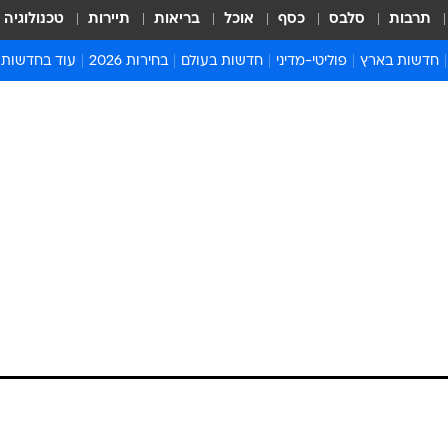
תרבות
סלבס
כסף
אוכל
בריאות
תיירות
טכנולוגיה
חדשות בארץ
פוליטי-מדיני
חדשות בעולם
בחירות 2026
עוד בחדשות
אירועים בארץ
פוליטיקה וממשל
המזרח התיכון
דעות ופרשנויו
חדשות פלילים ומשפט
יחסי חוץ
אירופה
סרי ושלזינגר
חינוך
אמריקה
פרויקטים מיוח
ישראלים בחו"ל
אסיה והפסיפיק
אסור לפספס
בריאות
אפריקה
מדע וסביבה
חברה ורווחה
הנחיות פיקוד 
ארכיון מדורים
זמני כניסת ש
לוח חופשות וח
לוח שנה
חדשות יהדות
חדשות המשפ