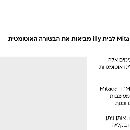
המייל האדום
צמד האחיות Mitaca ו-Mitaca Plus לבית illy מביאות את הבשורה האוטומטית
קי illy משיק בימים אלה
ו אוטומטיות
האחיות לבית אילי עונות לשם 'Mitaca' ו-'Mitaca
 ומעוצבות
 וכסף.
המכונות עובדות על קפסולות של illy, אותן ניתן
 בקלייה