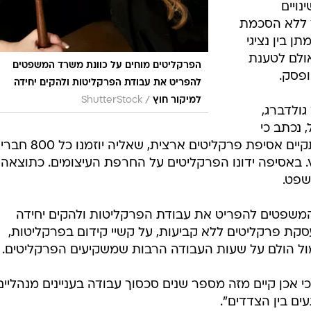
נויים
ץ ללא הסכמת
ן בין נציגי
ולם לטענת
הפרקליטים מוחים על כוונת משרד המשפטים
ופסק.
להפריט את עבודת הפרקליטות ולהקים יחידה
/
למיקור חוץ
ShutterStock
גולדברג,
נכתב כי
ביום רביעי, לאחר חופשת הפסח, תתקיים אסיפת פרקליטים ארצית, שאליה יוזמנו כל 800 חברי
. באסיפה ידונו הפרקליטים על החרפת העיצומים. כתוצאה
שפט.
המשפטים להפריט את עבודת הפרקליטות ולהקים יחידה
עסקת פרקליטים ללא קביעות, על קשיי קידום בפרקליטות,
ול הולם על שעות העבודה הרבות שמשקיעים הפרקליטים.
 אכן קיים מזה מספר שנים סכסוך עבודה בעניינים מנהליים
עים בין הצדדים".