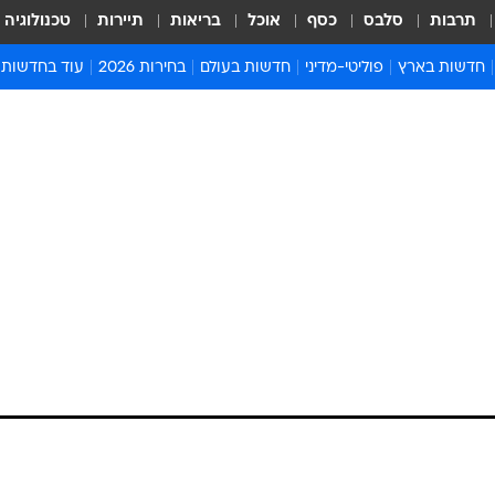
תרבות
סלבס
כסף
אוכל
בריאות
תיירות
טכנולוגיה
חדשות בארץ
פוליטי-מדיני
חדשות בעולם
בחירות 2026
עוד בחדשות
אירועים בארץ
פוליטיקה וממשל
המזרח התיכון
דעות ופרשנויו
חדשות פלילים ומשפט
יחסי חוץ
אירופה
סרי ושלזינגר
חינוך
אמריקה
פרויקטים מיוח
ישראלים בחו"ל
אסיה והפסיפיק
אסור לפספס
בריאות
אפריקה
מדע וסביבה
חברה ורווחה
הנחיות פיקוד 
ארכיון מדורים
זמני כניסת ש
לוח חופשות וח
לוח שנה
חדשות יהדות
חדשות המשפ