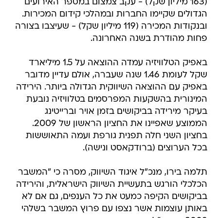
(163 מיליון שקל) - עקב צמצום במספר האירועים
הגדולים שקיימו החברות ובמהלכי קידום המכירות.
ובנקודות המכירה (119 מיליון שקל) - שעיצבו בצורה
פחות מהודרת בשנה האחרונה.
באפיק הטלוויזיה עמדה ההוצאה על 1.5 מיליארד
שקל לעומת 1.46 שנה שעברה, אולם עדיין מדובר
באפיק עם ההוצאה השיווקית הגדולה ביותר. הירידה
המינורית בהשקעות המפרסמים בטלוויזיה נובעת
בעיקר מירידה בביקושים בזמן אויר וברייטינג
הממוצע שאפיינו את החציון הראשון של 2009.
בחציון השני חלה תפנית גורפת ועמה התאוששות
בכל הערוצים (ברודקאסט ונישה).
תלמה בירו, מנכ"ל איגוד השיווק, מסרה כי "המשבר
הכלכלי הורגש בתעשיית השיווק הישראלית, והירידה
בביקושים הקיפה כמעט את כל הענפים, גם אם לא
באותן עוצמות אשר נצפו עם פרוץ המשבר בשלהי