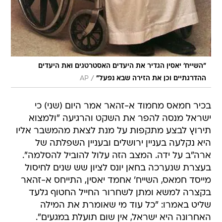
"השייח' יאסין הגדיר את היעדים האסטרטגים ואת היעדים
/
ההדרגתיים וכן את הזירה שבא נפעל"
AP
בכיר חמאס מחמוד א-זהאר אמר היום (שני) כי
ישראל מנסה להפר את השקט והרגיעה "ולמצוא
תירוץ לבצע מתקפות על מנת לצאת מהמשבר אליו
היא נקלעה בעניין ירושלים ובעניין השפלתה של
ארה"ב על ידה. המצב הזה עלול להוביל להסלמה".
בעצרת שנערכה בחאן יונס לציון שש שנים לחיסול
מייסד חמאס, השייח' אחמד יאסין, התייחס א-זהאר
בקצרה למשא ומתן לשחרור החייל החטוף גלעד
שליט באמרו: "כל עוד מי שאומרת את המילה
האחרונה היא ישראל, אין שום תועלת במגעים".
א-זהאר תקף במילים חריפות את מזכ"ל האו"ם באן