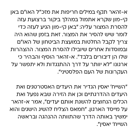
קי-מון שקרא אתמול במהלך ביקור ברצועת עזה
להסרת המצור עליה: "באן קי-מון הגיע לעזה כדי
לומר שיש להסיר את המצור. זאת בזמן שהוא היה
צריך לקבל החלטות במועצת הביטחון של האו"ם
ובמוסדות אחרים שיובילו להסרת המצור. ההצהרות
שלו הן דיבורים בלבד". א-זהאר הוסיף והבהיר כי
ארגונו "לא יוותר על דרך ההתנגדות ולא יתפשר על
העקרונות של העם הפלסטיני".
"השייח' יאסין הגדיר את היעדים האסטרטגים ואת
היעדים ההדרגתיים וכן את הזירה שבא נפעל ואת
הכלים הנחוצים להשגת אותם יעדים", אמר א-זהאר
על מייסד הארגון. "חמאס הצליח להשיג הישגים והוא
ימשיך באותה הדרך שהתוותה ההנהגה ובראשה
השייח' יאסין".
השייח' אחמד יאסין הוא מייסדו של ארגון חמאס
ומנהיגו הרוחני עד לחיסולו בשנת 2004. יאסין נולד