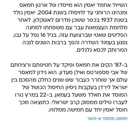
בשנת 1937 בכפר ששכן מדרום לאשקלון. לאחר
מלחמת העצמאות עבר עם משפחתו למחנה
הפליטים שאטי שברצועת עזה. בגיל 16 נפל על גבו,
נפגע בעמוד השדרה והפך ברבות השנים לנכה
המרותק לכסא גלגלים.
ב-87' הקים את חמאס ופיקד על חטיפתם ורציחתם
של אבי סספורטס ואילן סעדון. הוא נידון למאסר
עולם אך שוחרר כעבור שש שנים כחלק מהסכם בין
ישראל לירדן בעקבות ניסיון החיסול הכושל של
המוסד את חאלד משעל בעמאן. ב-22 במרץ נורו
לעברו טילים ממסוק קרב ישראלי. כתוצאה מכך
חוסל יאסין יחד עם חמישה ממלוויו.
חמאס
מחמוד א-זהאר
טרם התפרסמו תגובות