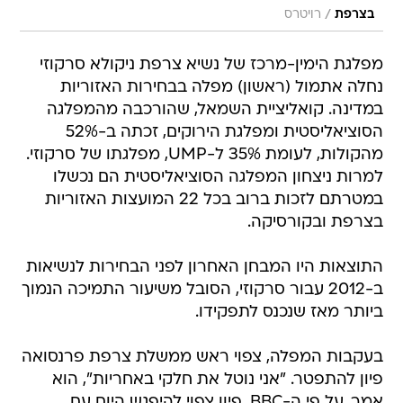
/
בצרפת
רויטרס
מפלגת הימין-מרכז של נשיא צרפת ניקולא סרקוזי
נחלה אתמול (ראשון) מפלה בבחירות האזוריות
במדינה. קואליציית השמאל, שהורכבה מהמפלגה
הסוציאליסטית ומפלגת הירוקים, זכתה ב-52%
מהקולות, לעומת 35% ל-UMP, מפלגתו של סרקוזי.
למרות ניצחון המפלגה הסוציאליסטית הם נכשלו
במטרתם לזכות ברוב בכל 22 המועצות האזוריות
בצרפת ובקורסיקה.
התוצאות היו המבחן האחרון לפני הבחירות לנשיאות
ב-2012 עבור סרקוזי, הסובל משיעור התמיכה הנמוך
ביותר מאז שנכנס לתפקידו.
בעקבות המפלה, צפוי ראש ממשלת צרפת פרנסואה
פיון להתפטר. "אני נוטל את חלקי באחריות", הוא
אמר. על פי ה-BBC, פיון צפוי להיפגש היום עם