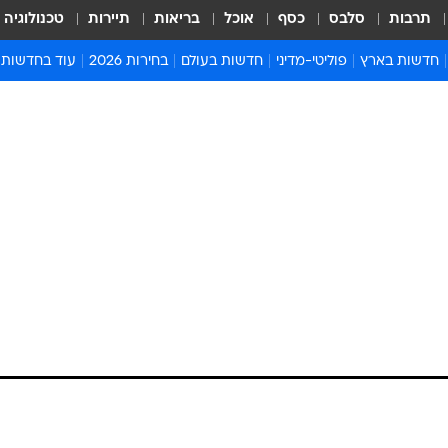
תרבות
סלבס
כסף
אוכל
בריאות
תיירות
טכנולוגיה
חדשות בארץ
פוליטי-מדיני
חדשות בעולם
בחירות 2026
עוד בחדשות
אירועים בארץ
פוליטיקה וממשל
המזרח התיכון
דעות ופרשנויו
חדשות פלילים ומשפט
יחסי חוץ
אירופה
סרי ושלזינגר
חינוך
אמריקה
פרויקטים מיוח
ישראלים בחו"ל
אסיה והפסיפיק
אסור לפספס
בריאות
אפריקה
מדע וסביבה
חברה ורווחה
הנחיות פיקוד 
ארכיון מדורים
זמני כניסת ש
לוח חופשות וח
לוח שנה
חדשות יהדות
חדשות המשפ