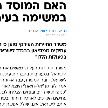
האם המוסד ה
במשימה בעיר
ניר יהב, כתבנו לענייני ערבים
22.3.2010 / 7:20
משרד התיירות העירקי טוען כי 
עתיקים ממוזיאון בבגדד לישראל
בפעולות הללו"
משרד התיירות העירקי מאשים את ה
הישראלי במעורבות בהברחת עתיקו
לישראל. דובר המשרד, עבד א-זהרה
אמר לעיתון "אל-חיאת" היוצא לאור בל
"כנופיות שודדים ובוזזים הצליחו לגנו
עתיקים השייכים לארכיון היהודי בעיר
אותם לישראל. אינני שולל אפשרות כ