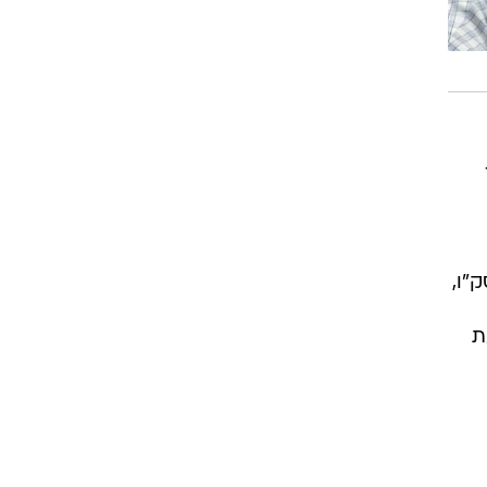
"ו,
ת