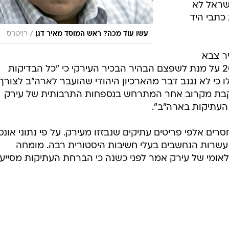
ישראל לא
כתבי היד
/
עשו עוד מכה? ראש המוסד מאיר דגן
רויטרס
ר צבא
ארה"ב מישראל לארה"ב בשנת 2003 על מנת לשפצם הבהיר הבכיר העירקי כי "כל הבדיקות
כי לא נגנב דבר מהארכיון היהודי שהועבר לארה"ב לצורך
עוקבת מקרוב אחר המתרחש בנספחות התרבותית של עירק
 העתיקות בארה"ב".
רים אלפי פריטים עתיקים שנבזזו מעירק. על פי נתוני אונסק
הם עשרות הנחשבים בעלי חשיבות היסטורית רבה. מומחה
לאומי של עירק אמר לפני כשנה כי הברחת העתיקות מסייע