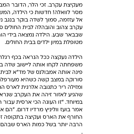
מעקיצת עקרב. זכי הלר, הדובר המב
מסר לוואלה! חדשות כי הילדה, המש
אל עזזמה, סמוך לשדה בוקר בנגב נע
עקרב צהוב והובהלה לבית החולים ס
שבבאר שבע. הילדה נמצאה בידי הורי
מטופלת במיון ילדים בבית החולים.
הילדה נעקצה ככל הנראה בכף רגלה, 
משפחתה לקחו אותה ליישוב שדה בו
פינה אותה אמבולנס של מד"א לבית 
סורוקה במצב קשה כשהיא מעורפלת
ומזילה ריר כתגובה אלרגית לארס ה
שהגיע לאזור זיהה את העקרב שנראה
במיוחד. "זו העונה הכי ארסית עבור 
אמר בועז ווליניץ מרדיו דרום. "הם או
החורף את הארס ועקיצה בתקופה זו
הרבה יותר בשל כמות הארס שבהם",
.