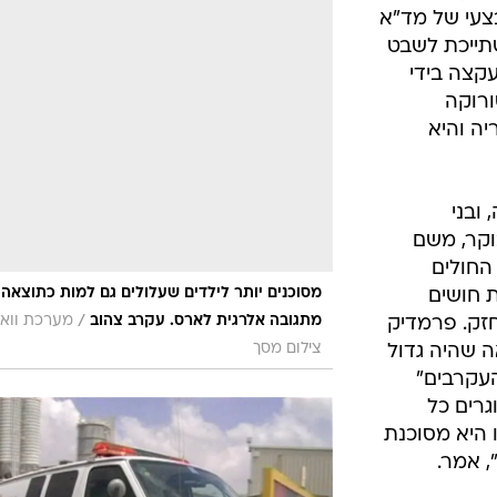
המייל האדום
צעי של מד"א
תייכת לשבט
קצה בידי
ורוקה
ה והיא
ובני
קר, משם
החולים
מסוכנים יותר לילדים שעלולים גם למות כתוצאה
 חושים
/
מתגובה אלרגית לארס. עקרב צהוב
מערכת וואל
חזק. פרמדיק
צילום מסך
 שהיה גדול
העקרבים"
גרים כל
 היא מסוכנת
 אמר.