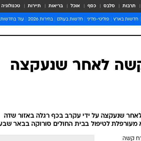
תרבות
סלבס
כסף
אוכל
בריאות
תיירות
טכנולוגיה
חדשות בארץ
פוליטי-מדיני
חדשות בעולם
בחירות 2026
עוד בחדשות
אירועים בארץ
פוליטיקה וממשל
המזרח התיכון
דעות ופרשנויו
חדשות פלילים ומשפט
יחסי חוץ
אירופה
סרי ושלזינגר
חינוך
אמריקה
פרויקטים מיוח
ישראלים בחו"ל
אסיה והפסיפיק
אסור לפספס
ב קשה לאחר שנעקצה
בריאות
אפריקה
מדע וסביבה
חברה ורווחה
הנחיות פיקוד 
ארכיון מדורים
זמני כניסת ש
לוח חופשות וח
 קשה לאחר שנעקצה על ידי עקרב בכף רגלה באזור שדה
לוח שנה
א מעורפלת לטיפול בבית החולים סורוקה בבאר שבע
חדשות יהדות
חדשות המשפ
אורח קשה