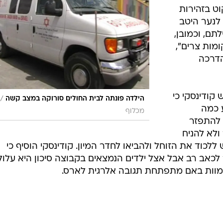
ט בזהירות
לנער היטב
תם, וכמובן,
ומות צרים",
הדרכה
קודינסקי כי
/
הילדה פונתה לבית החולים סורוקה במצב קשה
ע כמה
מכלוף
להתפזר
ולא להניח
ללכוד את הזוחל ולהביאו לחדר המיון. קודינסקי הוסיף כי
לכאב רב אבל אצל ילדים הנמצאים בקבוצה סיכון היא עלול
למוות באם מתפתחת תגובה אלרגית לארס.