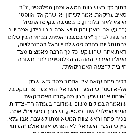
בתוך כך, ראש צוות המשא ומתן הפלסטיני, ד"ר
סאיב עריקאת, אמר לעיתון "א-שרק אל-אווסט"
היוצא לאור בלונדון, כי בפגישה שקיימו אתמול
(רביעי) אבו מאזן וסגן נשיא ארה"ב ג'ו ביידן, אמר יו"ר
הרשות לביידן: "אני במשבר אמיתי. בבחירה בין שלום
להתנחלויות בחרה ממשלת ישראל בהתנחלויות,
וזאת אחרי שהושקעו כל כך הרבה מאמצים מצד
העולם הערבי וההנהגה הפלסטינית לתת תשובה
חיובית להצעה האמריקאית".
בכיר פתח עזאם אל-אחמד מסר ל"א-שרק
אל-אווסט", כי הצעד הישראלי הוא צעד פרובוקטיבי.
"אנחנו איננו שבעי רצון מהעמדה האמריקאית
שנאמרה במילים משום שמדובר בעמדה חד-צדדית.
הגינוי המילולי איננו מספיק, יש צורך במעשים", אמר.
בכיר פתח וראש צוות המשא ומתן לשעבר, אבו עלא,
ציין כי הצעד הישראלי לא הפתיע אותו אולם "העיתוי