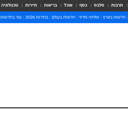
תרבות
סלבס
כסף
אוכל
בריאות
תיירות
טכנולוגיה
חדשות בארץ
פוליטי-מדיני
חדשות בעולם
בחירות 2026
עוד בחדשות
אירועים בארץ
פוליטיקה וממשל
המזרח התיכון
דעות ופרשנויו
חדשות פלילים ומשפט
יחסי חוץ
אירופה
סרי ושלזינגר
חינוך
אמריקה
פרויקטים מיוח
ישראלים בחו"ל
אסיה והפסיפיק
אסור לפספס
בריאות
אפריקה
מדע וסביבה
חברה ורווחה
הנחיות פיקוד 
ארכיון מדורים
זמני כניסת ש
לוח חופשות וח
לוח שנה
חדשות יהדות
חדשות המשפ