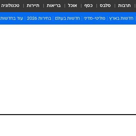
תרבות
סלבס
כסף
אוכל
בריאות
תיירות
טכנולוגיה
חדשות בארץ
פוליטי-מדיני
חדשות בעולם
בחירות 2026
עוד בחדשות
אירועים בארץ
פוליטיקה וממשל
המזרח התיכון
דעות ופרשנויו
חדשות פלילים ומשפט
יחסי חוץ
אירופה
סרי ושלזינגר
חינוך
אמריקה
פרויקטים מיוח
ישראלים בחו"ל
אסיה והפסיפיק
אסור לפספס
בריאות
אפריקה
מדע וסביבה
חברה ורווחה
הנחיות פיקוד 
ארכיון מדורים
זמני כניסת ש
לוח חופשות וח
לוח שנה
חדשות יהדות
חדשות המשפ