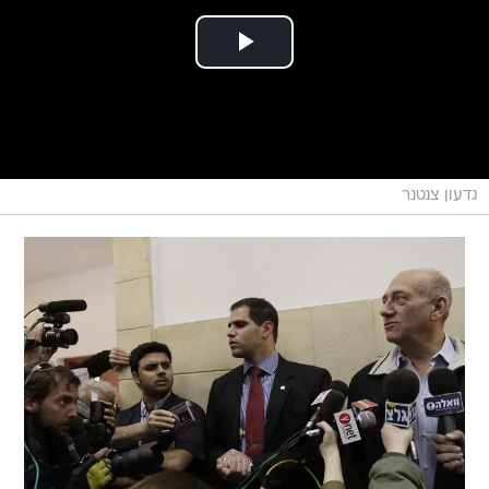
גדעון צנטנר