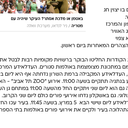
ו יצוין חג
:
באטמן או מלכת אסתר? העיקר שיהיה עם
ן והמרכז
/
מטריה
ניר לנדאו, מערכת וואלה
 האוויר
 צפוי
הרים המאחרות ביום ראשון.
 הקודרות החליטו הבוקר ברשויות מקומיות רבות לבטל את
יימם במתכונת מצומצמת באולמות סגורים. העדלאידע המרכ
בחולון נדחתה ליום שני בשעה 12:00, העדלאידע המקבילה ברמת השרון נדחתה אף היא ליום 
בשעה 10:30 בבוקר ואילו העדלאידע בנתניה תתקיים בשעה 11:00. אירוע "OO
המרכזי של עיריית ת"א לפורים, נדחה גם הוא ליום שני ויתקיים החל מהשעה 11:00 
גי. גם באשקלון נדחו אירועי פורים כולם ליום שני הקרוב.
במודיעין הגדילו לעשות ודחו את העדלאידע ליום שישי הבא  5 במרץ, בשעה :45
תהלוכה בעיר ולקיים את אירועי פורים באולמות בתי הספר