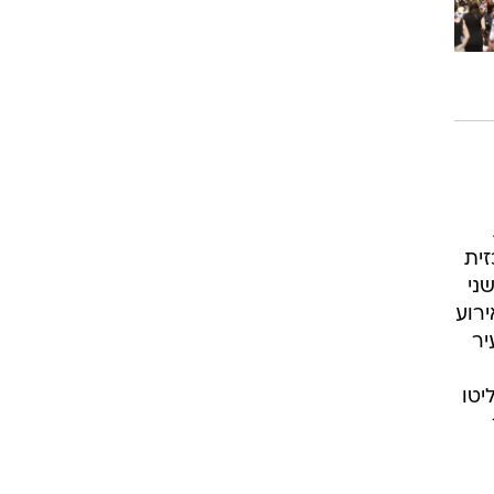
זית
בשני
Z תל אביב" - האירוע
במתחם גן העיר
11. בעיר עכו החליטו