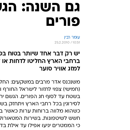
גם השנה: הגש
פורים
עומר רבין
25.2.2010 / 10:51
יש רק דבר אחד שיותר בטוח בפ
ברחבי הארץ החליטו לדחות או ל
למזג אוויר סוער
משנכנס אדר מרבים במשקעים: החל 
(חמישי) צפוי לחזור לישראל החורף 
בשטח עד לסוף חג הפורים. הגשם יח
לסירוגין בכל רחבי הארץ ויתחזק בש
כשהוא מלווה ברוחות ערות כאשר בד
חשש לשיטפונות. בשירות המטאורולוג
כי הממטרים יגיעו אפילו עד אילת בדר