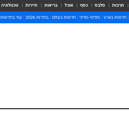
תרבות
סלבס
כסף
אוכל
בריאות
תיירות
טכנולוגיה
חדשות בארץ
פוליטי-מדיני
חדשות בעולם
בחירות 2026
עוד בחדשות
אירועים בארץ
פוליטיקה וממשל
המזרח התיכון
דעות ופרשנויו
חדשות פלילים ומשפט
יחסי חוץ
אירופה
סרי ושלזינגר
חינוך
אמריקה
פרויקטים מיוח
ישראלים בחו"ל
אסיה והפסיפיק
אסור לפספס
בריאות
אפריקה
מדע וסביבה
חברה ורווחה
הנחיות פיקוד 
ארכיון מדורים
זמני כניסת ש
לוח חופשות וח
לוח שנה
חדשות יהדות
חדשות המשפ