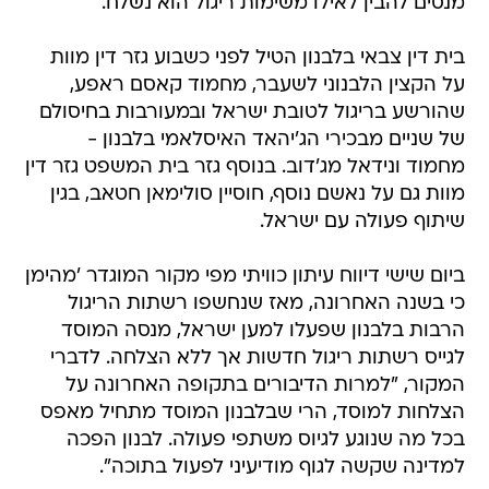
מנסים להבין לאילו משימות ריגול הוא נשלח.
בית דין צבאי בלבנון הטיל לפני כשבוע גזר דין מוות
על הקצין הלבנוני לשעבר, מחמוד קאסם ראפע,
שהורשע בריגול לטובת ישראל ובמעורבות בחיסולם
של שניים מבכירי הג'יהאד האיסלאמי בלבנון -
מחמוד ונידאל מג'דוב. בנוסף גזר בית המשפט גזר דין
מוות גם על נאשם נוסף, חוסיין סולימאן חטאב, בגין
שיתוף פעולה עם ישראל.
ביום שישי דיווח עיתון כוויתי מפי מקור המוגדר 'מהימן
כי בשנה האחרונה, מאז שנחשפו רשתות הריגול
הרבות בלבנון שפעלו למען ישראל, מנסה המוסד
לגייס רשתות ריגול חדשות אך ללא הצלחה. לדברי
המקור, "למרות הדיבורים בתקופה האחרונה על
הצלחות למוסד, הרי שבלבנון המוסד מתחיל מאפס
בכל מה שנוגע לגיוס משתפי פעולה. לבנון הפכה
למדינה שקשה לגוף מודיעיני לפעול בתוכה".